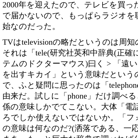
2000年を迎えたので、テレビを買っ
で届かないので、もっぱらラジオを
始なのだった。
TVはtelevisionの略だというのは周
それは「tele(研究社英和中辞典(正
テムのドクターマウス)曰く > 「遠い」の
を出すキカイ」という意味だという
で、ふと疑問に思ったのは「telepho
由来だ。試しに「phone」だけ調べ
係の意味しかでてこない。大体「電
ろでしか使えないではないか。「フ
の意味は何なのだ?(洒落である、一応