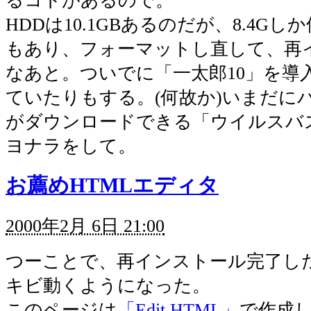
るコトがあるので。
HDDは10.1GBあるのだが、8.4G
もあり、フォーマットし直して、再
なあと。ついでに「一太郎10」を導
ていたりもする。(何故か)いまだに
がダウンロードできる「ウイルスバス
ヨナラをして。
お薦めHTMLエディタ
2000年2月 6日 21:00
つーことで、再インストール完了し
キビ動くようになった。
このページは
「Edit HTML」
で作成