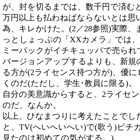
が、封を切るまでは、数千円で済む
万円以上も払わねばならないとは思
為、キレかけた。(2／28参照)実際
っとしょっぷの「XXカメラ」では、Off
ミーパックがイチキュッパで売られ
バージョンアップするよりも、新規
る方が(2ライセンス持つ方が)、優に
くのだ(ただし、学生･教員に限る)。
自分の美意識からすると、2ライセ
のだ、なんか。
以上、ひなまつりに考えたことでし
と、TV(へいへいへい)で(歌う)ピ
見たのは初めての気がする。)