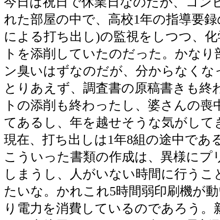
今日は祝日で休業日なのだが、コン
れた部屋の中で、高校1年の指導要録
による打ち出し)の監視をしつつ、化
トを添削していたのだった。かなり
ン臭いはずなのだが、分からなくな
とりあえず、調査書の原稿書きも終
トの添削も終わったし、婆さんの喪
てあるし、年を越せそうな気がして
現在、打ち出しは1年8組の途中であ
こういった書類の作成は、異様にプ
しまうし、人がいない時間に行うこ
たいな。かれこれ5時間弱印刷機が
り電力を消費しているのであろう。