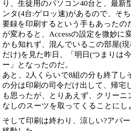
り、生徒用のパソコン40台と、最新
ンタ(4台:ゲロッ速)があるので、そ
要録を印刷するという手もあったの
が変わると、Accessの設定を微妙
かも知れず、混んでいるこの部屋(現
だけ)を見た昨日、「明日(つまりは今
ー」となったのだ。
あと、2人くらいで8組の分も終了し
の分は印刷の司令だけ出して、帰宅
も思ったが、とりあえず、クリーニ
なしのスーツを取ってくることにし
そして印刷は終わり、涼しい?アパ
移動した。