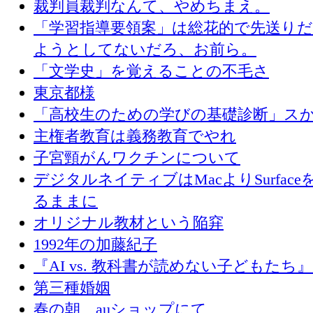
裁判員裁判なんて、やめちまえ。
「学習指導要領案」は総花的で先送り
ようとしてないだろ、お前ら。
「文学史」を覚えることの不毛さ
東京都様
「高校生のための学びの基礎診断」ス
主権者教育は義務教育でやれ
子宮頸がんワクチンについて
デジタルネイティブはMacよりSurface
るままに
オリジナル教材という陥穽
1992年の加藤紀子
『AI vs. 教科書が読めない子どもたち
第三種婚姻
春の朝、auショップにて