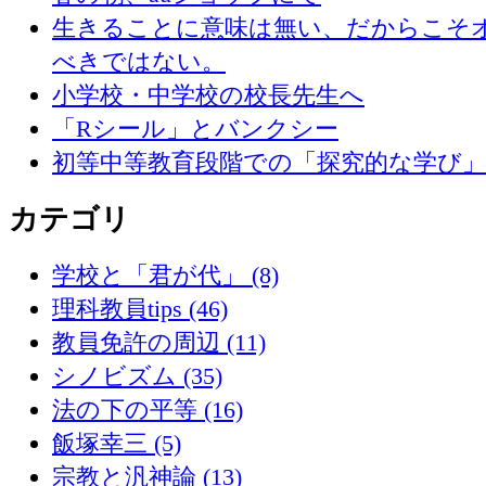
生きることに意味は無い、だからこそ
べきではない。
小学校・中学校の校長先生へ
「Rシール」とバンクシー
初等中等教育段階での「探究的な学び
カテゴリ
学校と「君が代」 (8)
理科教員tips (46)
教員免許の周辺 (11)
シノビズム (35)
法の下の平等 (16)
飯塚幸三 (5)
宗教と汎神論 (13)