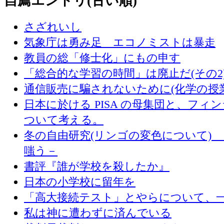
自薦エントリ(古い順)
さざれいし
気象庁は勇み足 エコノミストは暴走
教員の総「修士化」にもの申す
「総合的な学習の時間」は廃止だ(その2
通信販売に騙されないために(化学の授
日本に於ける PISA の母集団と、フィ
ついて考える。
冬の自由研究(リンゴの変色について) 
嗤う－
書評『誰が学校を殺したか』
日本の小学校に留年を
「高大接続テスト」とやらについて、
私は神に遭わずに済んでいる