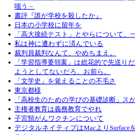
嗤う－
書評『誰が学校を殺したか』
日本の小学校に留年を
「高大接続テスト」とやらについて、
私は神に遭わずに済んでいる
裁判員裁判なんて、やめちまえ。
「学習指導要領案」は総花的で先送り
ようとしてないだろ、お前ら。
「文学史」を覚えることの不毛さ
東京都様
「高校生のための学びの基礎診断」ス
主権者教育は義務教育でやれ
子宮頸がんワクチンについて
デジタルネイティブはMacよりSurface