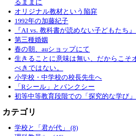
るままに
オリジナル教材という陥穽
1992年の加藤紀子
『AI vs. 教科書が読めない子どもたち
第三種婚姻
春の朝、auショップにて
生きることに意味は無い、だからこそ
べきではない。
小学校・中学校の校長先生へ
「Rシール」とバンクシー
初等中等教育段階での「探究的な学び
カテゴリ
学校と「君が代」 (8)