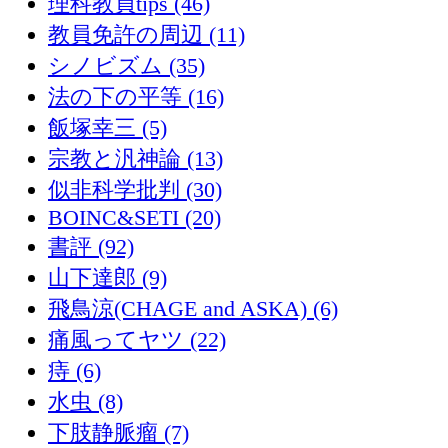
理科教員tips (46)
教員免許の周辺 (11)
シノビズム (35)
法の下の平等 (16)
飯塚幸三 (5)
宗教と汎神論 (13)
似非科学批判 (30)
BOINC&SETI (20)
書評 (92)
山下達郎 (9)
飛鳥涼(CHAGE and ASKA) (6)
痛風ってヤツ (22)
痔 (6)
水虫 (8)
下肢静脈瘤 (7)