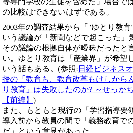
等専門学校の生徒を含めた」場合で
の比較はできないはずである。
2003年の調査結果から「"ゆとり教
いう議論が「新聞などで起こった」
その議論の根拠自体が曖昧だったと
い。ゆとり教育は「産業界」が希望
いう話もある。(参照:
日経ビジネスオ
授の「教育も、教育改革もけしからん
り教育」は失敗したのか? ～せっか
【前編】
)
また、もともと現行の「学習指導要
導入前から教員の間で「義務教育で
だ」という意見があった。