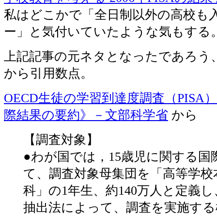
私はどこかで「全日制以外の高校も
ー」と気付いていたような気もする
上記記事の元ネタとなったであろう
から引用数点。
OECD生徒の学習到達度調査（PISA）
際結果の要約》－文部科学省
から
【調査対象】
●わが国では，15歳児に関する国
て、調査対象母集団を「高等学校
科」の1年生、約140万人と定義
抽出法によって、調査を実施する