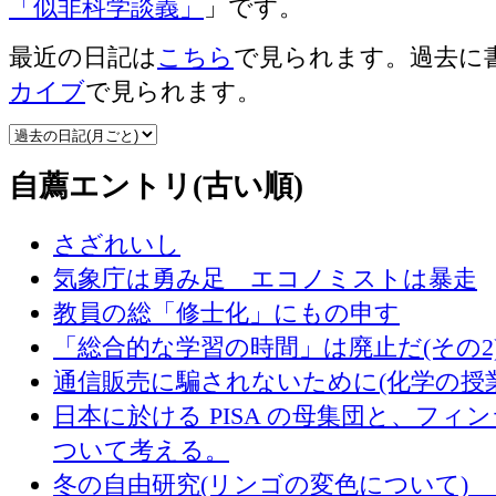
「似非科学談義」
」です。
最近の日記は
こちら
で見られます。過去に
カイブ
で見られます。
自薦エントリ(古い順)
さざれいし
気象庁は勇み足 エコノミストは暴走
教員の総「修士化」にもの申す
「総合的な学習の時間」は廃止だ(その2
通信販売に騙されないために(化学の授
日本に於ける PISA の母集団と、フィ
ついて考える。
冬の自由研究(リンゴの変色について) 