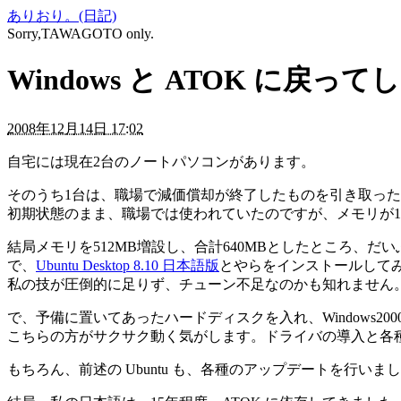
ありおり。(日記)
Sorry,TAWAGOTO only.
Windows と ATOK に戻っ
2008年12月14日 17:02
自宅には現在2台のノートパソコンがあります。
そのうち1台は、職場で減価償却が終了したものを引き取っ
初期状態のまま、職場では使われていたのですが、メモリが128M
結局メモリを512MB増設し、合計640MBとしたところ、だ
で、
Ubuntu Desktop 8.10 日本語版
とやらをインストールして
私の技が圧倒的に足りず、チューン不足なのかも知れません。も
で、予備に置いてあったハードディスクを入れ、Windows20
こちらの方がサクサク動く気がします。ドライバの導入と各
もちろん、前述の Ubuntu も、各種のアップデートを行い