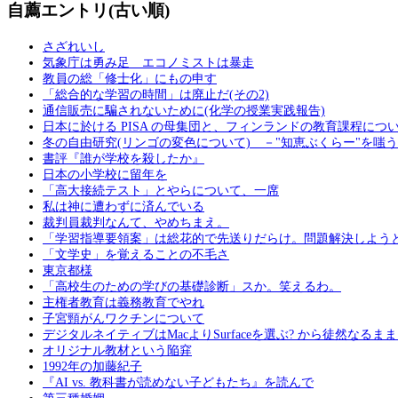
自薦エントリ(古い順)
さざれいし
気象庁は勇み足 エコノミストは暴走
教員の総「修士化」にもの申す
「総合的な学習の時間」は廃止だ(その2)
通信販売に騙されないために(化学の授業実践報告)
日本に於ける PISA の母集団と、フィンランドの教育課程につ
冬の自由研究(リンゴの変色について) －"知恵ぶくらー"を嗤
書評『誰が学校を殺したか』
日本の小学校に留年を
「高大接続テスト」とやらについて、一席
私は神に遭わずに済んでいる
裁判員裁判なんて、やめちまえ。
「学習指導要領案」は総花的で先送りだらけ。問題解決しよう
「文学史」を覚えることの不毛さ
東京都様
「高校生のための学びの基礎診断」スか。笑えるわ。
主権者教育は義務教育でやれ
子宮頸がんワクチンについて
デジタルネイティブはMacよりSurfaceを選ぶ? から徒然なるま
オリジナル教材という陥穽
1992年の加藤紀子
『AI vs. 教科書が読めない子どもたち』を読んで