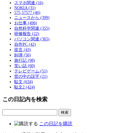
スマホ関連 (16)
NOKIA (31)
575,57577 (46)
ニュースから (399)
お仕事 (496)
自然科学関連 (355)
研修報告 (22)
パソコン関連 (365)
自作PC (42)
提言 (43)
糾弾 (56)
旅行記 (98)
笑い話 (60)
テレビゲーム (51)
世の中の誤字 (21)
駄文 (634)
駄文2 (424)
この日記内を検索
この日記を購読