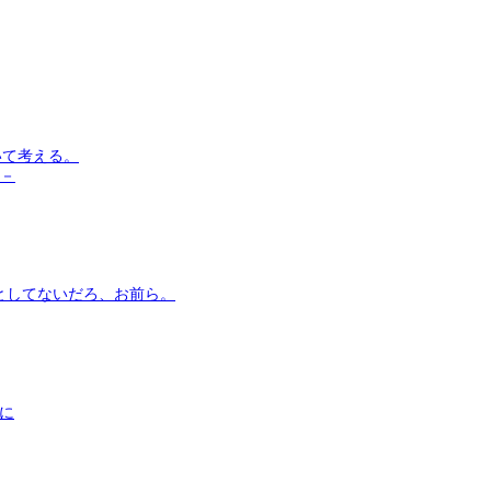
いて考える。
う－
としてないだろ、お前ら。
まに