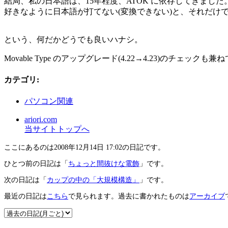
結局、私の日本語は、15年程度、ATOK に依存してきました
好きなように日本語が打てない(変換できない)と、それだけ
という、何だかどうでも良いハナシ。
Movable Type のアップグレード(4.22→4.23)のチ
カテゴリ
:
パソコン関連
ariori.com
当サイトトップへ
ここにあるのは2008年12月14日 17:02の日記です。
ひとつ前の日記は「
ちょっと間抜けな電飾
」です。
次の日記は「
カップの中の「大規模構造」
」です。
最近の日記は
こちら
で見られます。過去に書かれたものは
アーカイブ