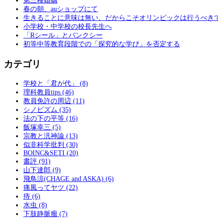
第三種婚姻
春の朝、auショップにて
生きることに意味は無い、だからこそオリンピックは行うべき
小学校・中学校の校長先生へ
「Rシール」とバンクシー
初等中等教育段階での「探究的な学び」を否定する
カテゴリ
学校と「君が代」 (8)
理科教員tips (46)
教員免許の周辺 (11)
シノビズム (35)
法の下の平等 (16)
飯塚幸三 (5)
宗教と汎神論 (13)
似非科学批判 (30)
BOINC&SETI (20)
書評 (91)
山下達郎 (9)
飛鳥涼(CHAGE and ASKA) (6)
痛風ってヤツ (22)
痔 (6)
水虫 (8)
下肢静脈瘤 (7)