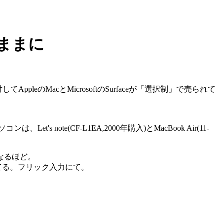
るままに
leのMacとMicrosoftのSurfaceが「選択制」で売られて
e(CF-L1EA,2000年購入)とMacBook Air(11-
なるほど。
てる。フリック入力にて。