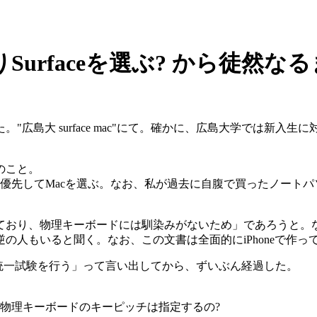
urfaceを選ぶ? から徒然な
surface mac"にて。確かに、広島大学では新入生に対してApp
のこと。
を選ぶ。なお、私が過去に自腹で買ったノートパソコンは、Let's not
れており、物理キーボードには馴染みがないため」であろうと。
の人もいると聞く。なお、この文書は全面的にiPhoneで作っ
)で大学入試の統一試験を行う」って言い出してから、ずいぶん経過した。
 物理キーボードのキーピッチは指定するの?