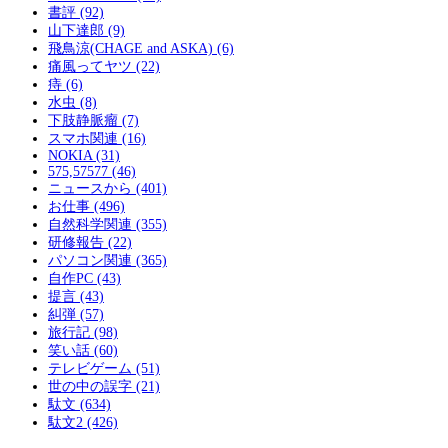
書評 (92)
山下達郎 (9)
飛鳥涼(CHAGE and ASKA) (6)
痛風ってヤツ (22)
痔 (6)
水虫 (8)
下肢静脈瘤 (7)
スマホ関連 (16)
NOKIA (31)
575,57577 (46)
ニュースから (401)
お仕事 (496)
自然科学関連 (355)
研修報告 (22)
パソコン関連 (365)
自作PC (43)
提言 (43)
糾弾 (57)
旅行記 (98)
笑い話 (60)
テレビゲーム (51)
世の中の誤字 (21)
駄文 (634)
駄文2 (426)