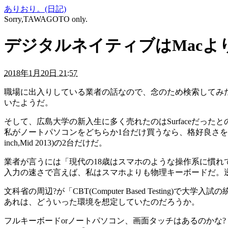
ありおり。(日記)
Sorry,TAWAGOTO only.
デジタルネイティブはMacよりS
2018年1月20日 21:57
職場に出入りしている業者の話なので、念のため検索してみた。"広島大 
いたようだ。
そして、広島大学の新入生に多く売れたのはSurfaceだったと
私がノートパソコンをどちらか1台だけ買うなら、格好良さを優先してMac
inch,Mid 2013)の2台だけだ。
業者が言うには「現代の18歳はスマホのような操作系に慣
入力の速さで言えば、私はスマホよりも物理キーボードだ。逆
文科省の周辺?が「CBT(Computer Based Testing
あれは、どういった環境を想定していたのだろうか。
フルキーボードorノートパソコン、画面タッチはあるのかな?