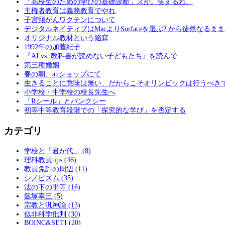
「高校生のための学びの基礎診断」スか。笑えるわ。
主権者教育は義務教育でやれ
子宮頸がんワクチンについて
デジタルネイティブはMacよりSurfaceを選ぶ? から徒然なるま
オリジナル教材という陥穽
1992年の加藤紀子
『AI vs. 教科書が読めない子どもたち』を読んで
第三種婚姻
春の朝、auショップにて
生きることに意味は無い、だからこそオリンピックは行うべき
小学校・中学校の校長先生へ
「Rシール」とバンクシー
初等中等教育段階での「探究的な学び」を否定する
カテゴリ
学校と「君が代」 (8)
理科教員tips (46)
教員免許の周辺 (11)
シノビズム (35)
法の下の平等 (16)
飯塚幸三 (5)
宗教と汎神論 (13)
似非科学批判 (30)
BOINC&SETI (20)