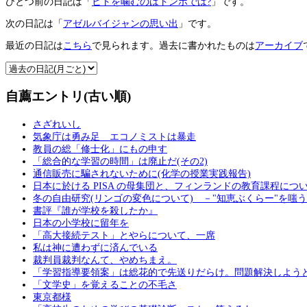
ひとつ前の日記は「
ヒトを噛むのはトンボでは?
」です。
次の日記は「
アゼルバイジャンの思い出
」です。
最近の日記は
こちら
で見られます。過去に書かれたものは
アーカイブ
自薦エントリ(古い順)
さざれいし
気象庁は勇み足 エコノミストは暴走
教員の総「修士化」にもの申す
「総合的な学習の時間」は廃止だ(その2)
通信販売に騙されないために(化学の授業実践報告)
日本に於ける PISA の母集団と、フィンランドの教育課程につ
冬の自由研究(リンゴの変色について) －"知恵ぶくらー"を嗤
書評『誰が学校を殺したか』
日本の小学校に留年を
「高大接続テスト」とやらについて、一席
私は神に遭わずに済んでいる
裁判員裁判なんて、やめちまえ。
「学習指導要領案」は総花的で先送りだらけ。問題解決しよう
「文学史」を覚えることの不毛さ
東京都様