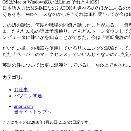
OSはMac or Windows或いはLinux それともiOS?
日本語入力はMS-IMEなの? ATOKも選べるの? ほかにあるのかな? 
そもそも、webベースなのかしら? それはIE推奨? ってか今はEdgeなのか?
この辺の話は、何度か職場の同僚と話したことがある。「無
ま、だんだんあの話は予想通り、どんどんトーンダウンして
ンピュータに疎いかを知ることができた。今は「運転免許の
だいたい単一の機器を使用しているリスニングの試験だって
たた「ペーパーのマークセンス」でいいんじゃないの? 1点刻
英語の件については更に混沌としているし、web上でもそれ
カテゴリ
:
お仕事
,
パソコン関連
ariori.com
当サイトトップへ
ここにあるのは2018年1月20日 21:57の日記です。