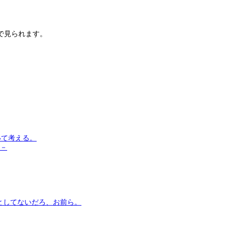
で見られます。
いて考える。
う－
としてないだろ、お前ら。