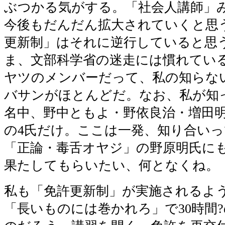
ぶつかる気がする。「社会人講師」
今後もだんだん拡大されていくと思
更新制」はそれに逆行していると思
ま、文部科学省の迷走には慣れてい
ヤツのメンバーだって、私の知らな
バサンがほとんどだ。なお、私が知っ
名中、野中ともよ・野依良治・増田
の4氏だけ。ここは一発、知り合い
「正論・毒舌オヤジ」の野原明氏に
果たしてもらいたい、何となくね。
私も「免許更新制」が実施されるよ
「長いものには巻かれろ」で30時間