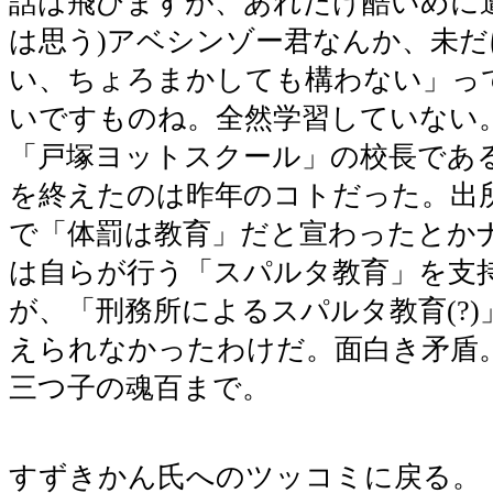
話は飛びますが、あれだけ酷いめに
は思う)アベシンゾー君なんか、未だに
い、ちょろまかしても構わない」っ
いですものね。全然学習していない
「戸塚ヨットスクール」の校長であ
を終えたのは昨年のコトだった。出
で「体罰は教育」だと宣わったとか
は自らが行う「スパルタ教育」を支
が、「刑務所によるスパルタ教育(?
えられなかったわけだ。面白き矛盾
三つ子の魂百まで。
すずきかん氏へのツッコミに戻る。