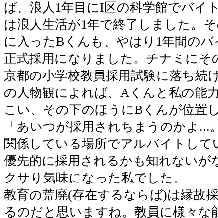
ば、浪人1年目にI区の科学館でバイ
は浪人生活が1年で終了しました。
に入ったBくんも、やはり1年間のバ
正式採用になりました。チナミにそ
京都の小学校教員採用試験に落ち続
の人物観によれば、Aくんと私の能
こい、その下のほうにBくんが位置
「あいつが採用されちまうのかよ...
関係している場所でアルバイトして
優先的に採用されるかも知れないがなぁ
クサり気味になった私でした。
教育の荒廃(存在するならば)は縁故
るのだと思いますね。教員に様々な