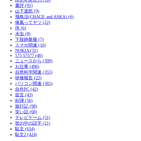
BOINC&SETI (20)
書評 (91)
山下達郎 (9)
飛鳥涼(CHAGE and ASKA) (6)
痛風ってヤツ (22)
痔 (6)
水虫 (8)
下肢静脈瘤 (7)
スマホ関連 (16)
NOKIA (31)
575,57577 (46)
ニュースから (399)
お仕事 (496)
自然科学関連 (355)
研修報告 (22)
パソコン関連 (365)
自作PC (42)
提言 (43)
糾弾 (56)
旅行記 (98)
笑い話 (60)
テレビゲーム (51)
世の中の誤字 (21)
駄文 (634)
駄文2 (424)