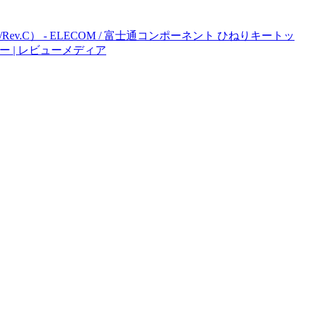
.C） - ELECOM / 富士通コンポーネント ひねりキートッ
ジグソー | レビューメディア