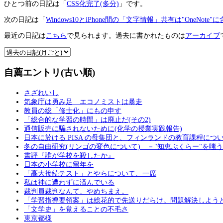
ひとつ前の日記は「
CSS化完了(多分)
」です。
次の日記は「
Windows10とiPhone間の「文字情報」共有は"OneNot
最近の日記は
こちら
で見られます。過去に書かれたものは
アーカイブ
自薦エントリ(古い順)
さざれいし
気象庁は勇み足 エコノミストは暴走
教員の総「修士化」にもの申す
「総合的な学習の時間」は廃止だ(その2)
通信販売に騙されないために(化学の授業実践報告)
日本に於ける PISA の母集団と、フィンランドの教育課程につ
冬の自由研究(リンゴの変色について) －"知恵ぶくらー"を嗤
書評『誰が学校を殺したか』
日本の小学校に留年を
「高大接続テスト」とやらについて、一席
私は神に遭わずに済んでいる
裁判員裁判なんて、やめちまえ。
「学習指導要領案」は総花的で先送りだらけ。問題解決しよう
「文学史」を覚えることの不毛さ
東京都様