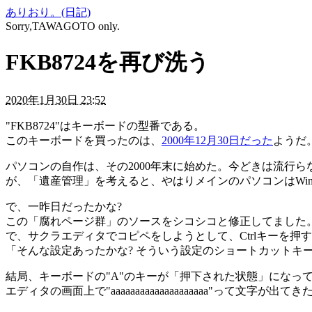
ありおり。(日記)
Sorry,TAWAGOTO only.
FKB8724を再び洗う
2020年1月30日 23:52
"FKB8724"はキーボードの型番である。
このキーボードを買ったのは、
2000年12月30日だった
ようだ
パソコンの自作は、その2000年末に始めた。今どきは流行ら
が、「遺産管理」を考えると、やはりメインのパソコンはWin
で、一昨日だったかな?
この「腐れページ群」のソースをシコシコと修正してました
で、サクラエディタでコピペをしようとして、Ctrlキーを押
「そんな設定あったかな? そういう設定のショートカットキ
結局、キーボードの"A"のキーが「押下された状態」になっ
エディタの画面上で"aaaaaaaaaaaaaaaaaaaa"って文字が