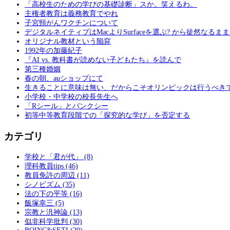
「高校生のための学びの基礎診断」スか。笑えるわ。
主権者教育は義務教育でやれ
子宮頸がんワクチンについて
デジタルネイティブはMacよりSurfaceを選ぶ? から徒然なるま
オリジナル教材という陥穽
1992年の加藤紀子
『AI vs. 教科書が読めない子どもたち』を読んで
第三種婚姻
春の朝、auショップにて
生きることに意味は無い、だからこそオリンピックは行うべき
小学校・中学校の校長先生へ
「Rシール」とバンクシー
初等中等教育段階での「探究的な学び」を否定する
カテゴリ
学校と「君が代」 (8)
理科教員tips (46)
教員免許の周辺 (11)
シノビズム (35)
法の下の平等 (16)
飯塚幸三 (5)
宗教と汎神論 (13)
似非科学批判 (30)