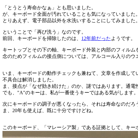
「とうとう寿命かなぁ」とも思いました。
が、キーボード全面が汚れていることも気になっていました
とりあえず、電子部品以外を水洗いすることにしてみました
ということで「再び洗う」なのです。
前回、キーボードを掃除したのは、
12年前だった
ようです。
キートップとその下の軸、キーボード外装と内部のフィルム
念のためフィルムの接点側については、アルコール入りのウ
いま、キーボードの動作チェックも兼ねて、文章を作成して
不具合は解消しました。
ま、接点が「なぜ効き続けた」のか、謎ではあります。通電
でも、"A"のキーは、私が一番使うキーではある気がします
次にキーボードの調子が悪くなったら、それは寿命なのだろうな
ま、20年も使えば、既に十分ですけどね。
このキーボード、「マレーシア製」である証拠として、キー