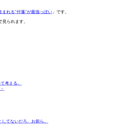
e"に含まれる"付箋"が最強っぽい
」です。
で見られます。
いて考える。
う－
としてないだろ、お前ら。