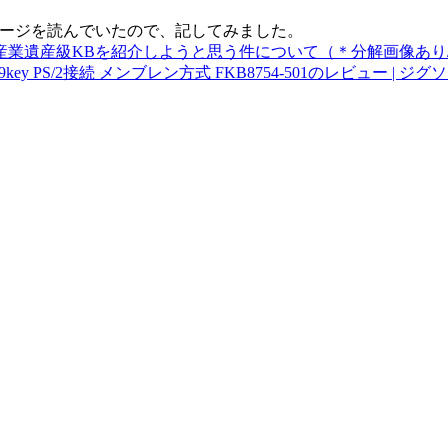
ページを読んでいたので、記してみました。
nの産業遺産級KBを紹介しようと思う件について（＊分解画像あり/Rev
列 109key PS/2接続 メンブレン方式 FKB8754-501のレビュー | 