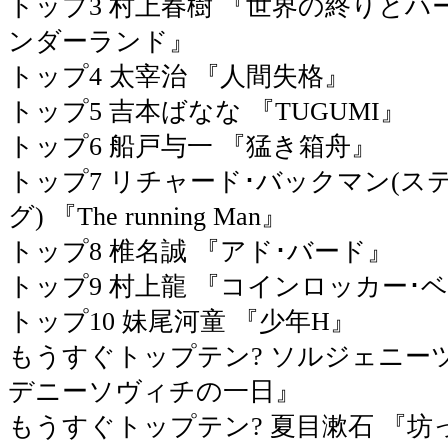
トップ3 村上春樹 『世界の終りとハ
ンダーランド』
トップ4 太宰治 『人間失格』
トップ5 吉本ばなな 『TUGUMI』
トップ6 船戸与一 『猛き箱舟』
トップ7 リチャード･バックマン(ス
グ) 『The running Man』
トップ8 椎名誠 『アド･バード』
トップ9 村上龍 『コインロッカー･
トップ10 妹尾河童 『少年H』
もうすぐトップテン? ソルジェニーツ
デニーソヴィチの一日』
もうすぐトップテン? 夏目漱石 『坊