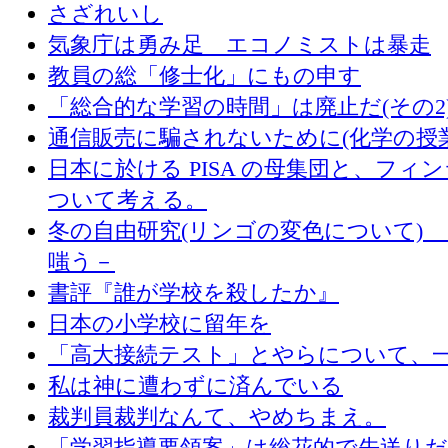
さざれいし
気象庁は勇み足 エコノミストは暴走
教員の総「修士化」にもの申す
「総合的な学習の時間」は廃止だ(その2
通信販売に騙されないために(化学の授
日本に於ける PISA の母集団と、フィ
ついて考える。
冬の自由研究(リンゴの変色について) 
嗤う－
書評『誰が学校を殺したか』
日本の小学校に留年を
「高大接続テスト」とやらについて、
私は神に遭わずに済んでいる
裁判員裁判なんて、やめちまえ。
「学習指導要領案」は総花的で先送り