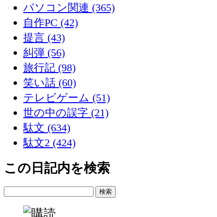
パソコン関連 (365)
自作PC (42)
提言 (43)
糾弾 (56)
旅行記 (98)
笑い話 (60)
テレビゲーム (51)
世の中の誤字 (21)
駄文 (634)
駄文2 (424)
この日記内を検索