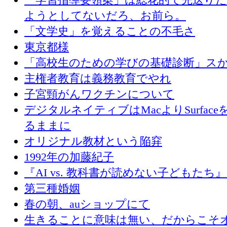
ようとしてないだろ、お前ら。
「文学史」を覚えることの不毛さ
東京都様
「高校生のための学びの基礎診断」ス
主権者教育は義務教育でやれ
子宮頸がんワクチンについて
デジタルネイティブはMacよりSurface
るままに
オリジナル教材という陥穽
1992年の加藤紀子
『AI vs. 教科書が読めない子どもたち
第三種婚姻
春の朝、auショップにて
生きることに意味は無い、だからこそ