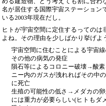
める建造物、どう考えても割に合わ
名が居住する国際宇宙ステーション
いる2003年現在だし。
ヒトが宇宙空間に定住するってのは
よね。その理由を少しばかり挙げよ
宇宙空間に住むことによる宇宙線
その他の病気の発症
隕石等によるコロニー破壊→酸素
ニー内のガスが洩れればその中
に死亡
生殖の可能性の低さ→メダカの卵
には重力が必要らしい(ヒトもダ