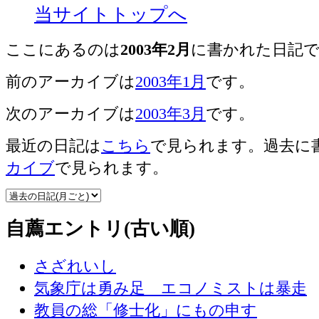
当サイトトップへ
ここにあるのは
2003年2月
に書かれた日記
前のアーカイブは
2003年1月
です。
次のアーカイブは
2003年3月
です。
最近の日記は
こちら
で見られます。過去に
カイブ
で見られます。
自薦エントリ(古い順)
さざれいし
気象庁は勇み足 エコノミストは暴走
教員の総「修士化」にもの申す