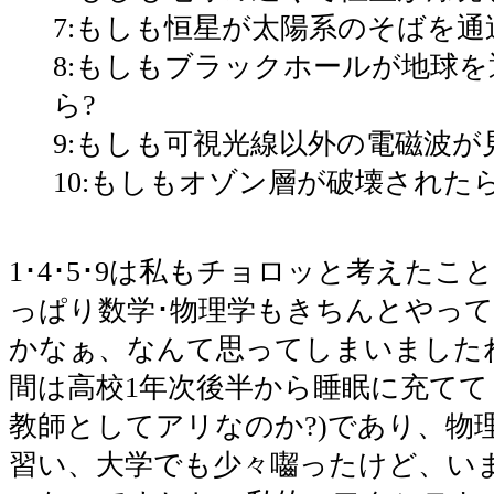
7:もしも恒星が太陽系のそばを通
8:もしもブラックホールが地球
ら?
9:もしも可視光線以外の電磁波が
10:もしもオゾン層が破壊されたら
1･4･5･9は私もチョロッと考えた
っぱり数学･物理学もきちんとやっ
かなぁ、なんて思ってしまいました
間は高校1年次後半から睡眠に充てて
教師としてアリなのか?)であり、物
習い、大学でも少々囓ったけど、い