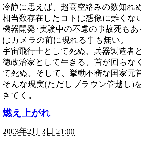
冷静に思えば、超高空絡みの数知れ
相当数存在したコトは想像に難くな
機器開発･実験中の不慮の事故死もあ
はカメラの前に現れる事も無い。
宇宙飛行士として死ぬ。兵器製造者
徳政治家として生きる。首が回らな
て死ぬ。そして、挙動不審な国家元
そんな現実(ただしブラウン管越し)
きてく。
燃え上がれ
2003年2月 3日 21:00