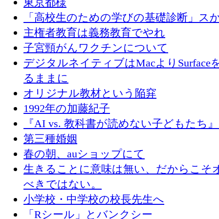
東京都様
「高校生のための学びの基礎診断」ス
主権者教育は義務教育でやれ
子宮頸がんワクチンについて
デジタルネイティブはMacよりSurface
るままに
オリジナル教材という陥穽
1992年の加藤紀子
『AI vs. 教科書が読めない子どもたち
第三種婚姻
春の朝、auショップにて
生きることに意味は無い、だからこそ
べきではない。
小学校・中学校の校長先生へ
「Rシール」とバンクシー