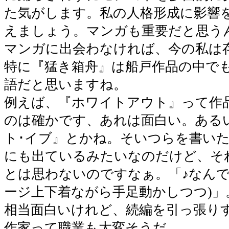
た気がします。私の人格形成に影響
えましょう。マンガも重要だと思う
マンガに出会わなければ、今の私は
特に『猛き箱舟』は船戸作品の中で
語だと思いますね。
例えば、『ホワイトアウト』って作
のは確かです、あれは面白い。ある
ト･イブ』とかね。そいつらを書い
にも出ているみたいなのだけど、そ
とは思わないのですなぁ。「♪なんで
ージ上下着ながら手足動かしつつ)」
相当面白いけれど、続編を引っ張り
作家って職業も大変そうだ。