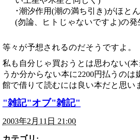
い土星や木星と同じく)
･潮汐作用(潮の満ち引き)がほと
(勿論、ヒトじゃないですよ)の
等々が予想されるのだそうですよ。
私も自分じゃ買おうとは思わない(本
うか分からない本に2200円払うのは
館で借りて読むには良い本だと思い
"雑記"オブ"雑記"
2003年2月11日 21:00
カテゴリ
: