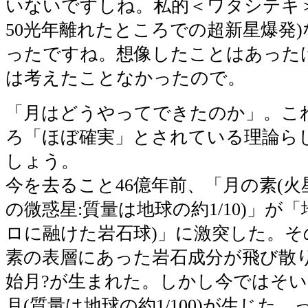
いないですしね。私的＜ワタシテキ＞
50光年離れたところでの超新星爆発
ったですね。想像したことはあった
は考えたことなかったので。
「月はどうやってできたのか」。こ
ろ「ほぼ確実」とされている理論ら
しょう。
今を去ること46億年前、「月の素(
の微惑星:質量は地球の約1/10)」が
ロに融けた岩石球)」に激突した。そ
素の表層にあった岩石成分が飛び散
始月?が生まれた。しかし今ではそ
月(質量は地球の約1/100)が生じた