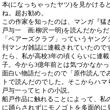
本(になっちゃったヤツ)を見かける
ね。超お勧め。
この作家を知ったのは、マンガ『猛き
戸与一 画:柳沢一明)を読んだから
「ベアーズクラブ」っていうヤング
刊マンガ雑誌に連載されていたので
たら、私が高校3年の頃くらいに連
子。今から3億年前とは気づかなか
面白い物語だったので「原作読んで
トで読んだのでした。そこからハマ
戸与一ってヒトの小説。
船戸作品に触れることによって、私
に踊らされずにモノゴトを多面的に