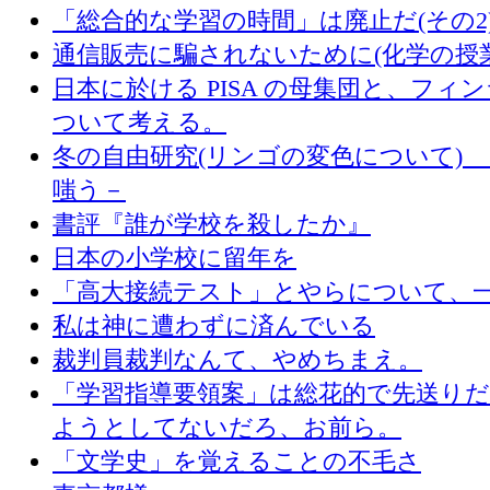
「総合的な学習の時間」は廃止だ(その2
通信販売に騙されないために(化学の授
日本に於ける PISA の母集団と、フィ
ついて考える。
冬の自由研究(リンゴの変色について) 
嗤う－
書評『誰が学校を殺したか』
日本の小学校に留年を
「高大接続テスト」とやらについて、
私は神に遭わずに済んでいる
裁判員裁判なんて、やめちまえ。
「学習指導要領案」は総花的で先送り
ようとしてないだろ、お前ら。
「文学史」を覚えることの不毛さ