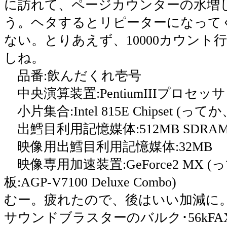
に訪れて、ページカウンターの水増
う。ヘタするとリピーターになって
ない。とりあえず、10000カウント
しね。
品番:飲んだくれ壱号
中央演算装置:PentiumIIIプロセッサ 8
小片集合:Intel 815E Chipset (って
出鱈目利用記憶媒体:512MB SDRAM 
映像用出鱈目利用記憶媒体:32MB
映像専用加速装置:GeForce2 MX 
板:AGP-V7100 Deluxe Combo)
むー。疲れたので、後はいい加減に
サウンドブラスターのバルク･56kFA