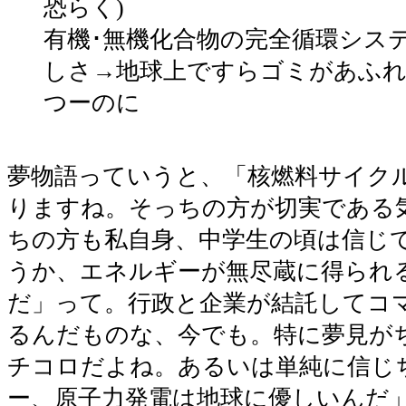
恐らく)
有機･無機化合物の完全循環シス
しさ→地球上ですらゴミがあふ
つーのに
夢物語っていうと、「核燃料サイク
りますね。そっちの方が切実である
ちの方も私自身、中学生の頃は信じ
うか、エネルギーが無尽蔵に得られ
だ」って。行政と企業が結託してコ
るんだものな、今でも。特に夢見が
チコロだよね。あるいは単純に信じ
ー、原子力発電は地球に優しいんだ