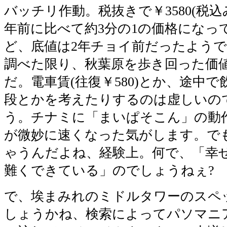
バッチリ作動。税抜きで￥3580(税込み
年前に比べて約3分の1の価格になっ
ど、底値は2年チョイ前だったようです
調べた限り、秋葉原を歩き回った価
だ。電車賃(往復￥580)とか、途中で
段とかを考えたりするのは虚しいの
う。チナミに「まいぱそこん」の動
が微妙に速くなった気がします。で
ゃうんだよね、経験上。何で、「幸
難くできている」のでしょうねぇ?
で、埃まみれのミドルタワーのスペ
しょうかね、検索によってパソマニ