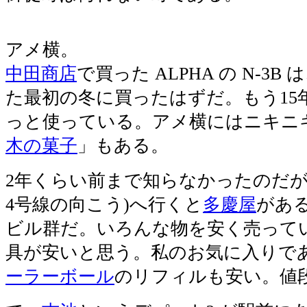
アメ横。
中田商店
で買った ALPHA の N-3
た最初の冬に買ったはずだ。もう15
っと使っている。アメ横にはニキニ
木の菓子
」もある。
2年くらい前まで知らなかったのだが
4号線の向こう)へ行くと
多慶屋
があ
ビル群だ。いろんな物を安く売って
具が安いと思う。私のお気に入りで
ーラーボール
のリフィルも安い。値