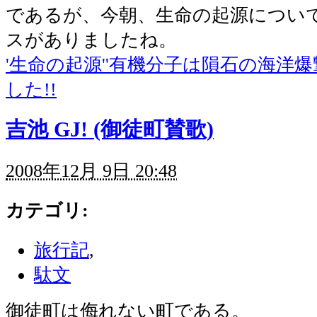
であるが、今朝、生命の起源につい
スがありましたね。
'生命の起源''有機分子は隕石の海洋
した!!
吉池 GJ! (御徒町賛歌)
2008年12月 9日 20:48
カテゴリ
:
旅行記
,
駄文
御徒町は侮れない町である。