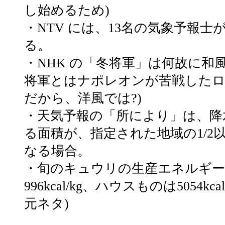
し始めるため)
・NTV には、13名の気象予報士
る。
・NHK の「冬将軍」は何故に和
将軍とはナポレオンが苦戦した
だから、洋風では?)
・天気予報の「所により」は、降
る面積が、指定された地域の1/2以
なる場合。
・旬のキュウリの生産エネルギ
996kcal/kg、ハウスものは5054kcal/
元ネタ)