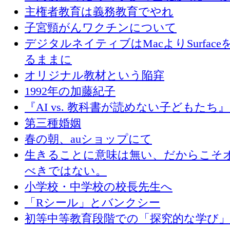
主権者教育は義務教育でやれ
子宮頸がんワクチンについて
デジタルネイティブはMacよりSurface
るままに
オリジナル教材という陥穽
1992年の加藤紀子
『AI vs. 教科書が読めない子どもたち
第三種婚姻
春の朝、auショップにて
生きることに意味は無い、だからこそ
べきではない。
小学校・中学校の校長先生へ
「Rシール」とバンクシー
初等中等教育段階での「探究的な学び