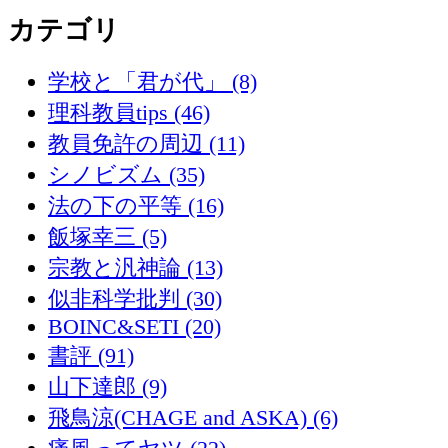
カテゴリ
学校と「君が代」 (8)
理科教員tips (46)
教員免許の周辺 (11)
シノビズム (35)
法の下の平等 (16)
飯塚幸三 (5)
宗教と汎神論 (13)
似非科学批判 (30)
BOINC&SETI (20)
書評 (91)
山下達郎 (9)
飛鳥涼(CHAGE and ASKA) (6)