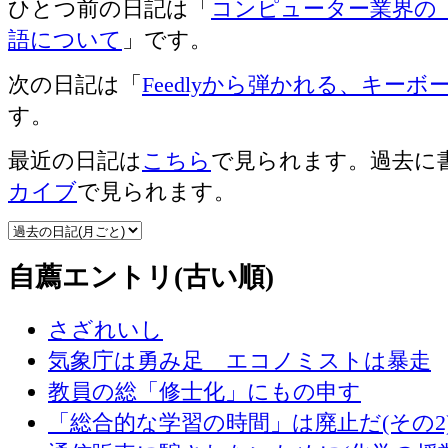
ひとつ前の日記は「
コンピューター業界の
語について
」です。
次の日記は「
Feedlyから弾かれる、キー
す。
最近の日記は
こちら
で見られます。過去に
カイブ
で見られます。
自薦エントリ(古い順)
さざれいし
気象庁は勇み足 エコノミストは暴走
教員の総「修士化」にもの申す
「総合的な学習の時間」は廃止だ(その2