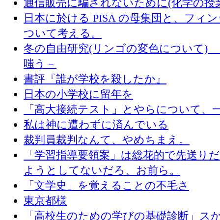
通信販売に騙されないために(化学の授
日本に於ける PISA の母集団と、フィ
ついて考える。
冬の自由研究(リンゴの変色について) 
嗤う－
書評『誰が学校を殺したか』
日本の小学校に留年を
「高大接続テスト」とやらについて、
私は神に遭わずに済んでいる
裁判員裁判なんて、やめちまえ。
「学習指導要領案」は総花的で先送り
ようとしてないだろ、お前ら。
「文学史」を覚えることの不毛さ
東京都様
「高校生のための学びの基礎診断」ス