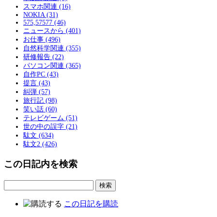
スマホ関連 (16)
NOKIA (31)
575,57577 (46)
ニュースから (401)
お仕事 (496)
自然科学関連 (355)
研修報告 (22)
パソコン関連 (365)
自作PC (43)
提言 (43)
糾弾 (57)
旅行記 (98)
笑い話 (60)
テレビゲーム (51)
世の中の誤字 (21)
駄文 (634)
駄文2 (426)
この日記内を検索
この日記を購読