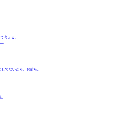
いて考える。
う－
としてないだろ、お前ら。
まに