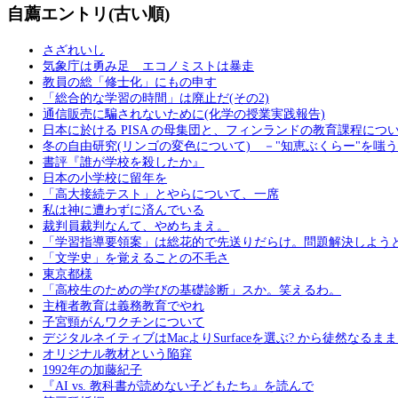
自薦エントリ(古い順)
さざれいし
気象庁は勇み足 エコノミストは暴走
教員の総「修士化」にもの申す
「総合的な学習の時間」は廃止だ(その2)
通信販売に騙されないために(化学の授業実践報告)
日本に於ける PISA の母集団と、フィンランドの教育課程につ
冬の自由研究(リンゴの変色について) －"知恵ぶくらー"を嗤
書評『誰が学校を殺したか』
日本の小学校に留年を
「高大接続テスト」とやらについて、一席
私は神に遭わずに済んでいる
裁判員裁判なんて、やめちまえ。
「学習指導要領案」は総花的で先送りだらけ。問題解決しよう
「文学史」を覚えることの不毛さ
東京都様
「高校生のための学びの基礎診断」スか。笑えるわ。
主権者教育は義務教育でやれ
子宮頸がんワクチンについて
デジタルネイティブはMacよりSurfaceを選ぶ? から徒然なるま
オリジナル教材という陥穽
1992年の加藤紀子
『AI vs. 教科書が読めない子どもたち』を読んで