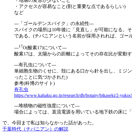
・地層の変形が少ないこと
・アクセスが容易なこと(割と重要な点であるらしい)
など
---「ゴールデンスパイク」の永続性---
スパイクの場所は10年後に「見直し」が可能になる。
である。(チバニアンという名前が採用されれば、ゴー
17
---
O(酸素17)について---
酸素17は、太陽からの距離によってその存在比が変動
---有孔虫について---
単細胞生物のくせに、殻にある口から針を出し、ミジン
ったことに気づかされた)
参考(科博のサイト)
有孔虫
https://www.kahaku.go.jp/research/db/botany/bikaseki/2-yukoc
---堆積物の磁性強度について---
場合によっては、直流電源を用いている地下鉄の床に「
で、今回まで私は知らなかった話があった。
千葉時代（チバニアン）の解説