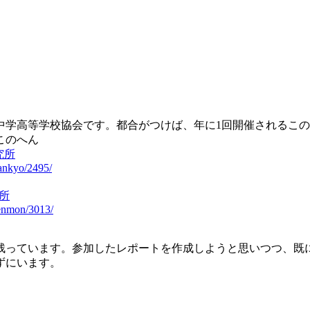
中学高等学校協会です。都合がつけば、年に1回開催されるこ
このへん
究所
kankyo/2495/
究所
senmon/3013/
残っています。参加したレポートを作成しようと思いつつ、既
ずにいます。