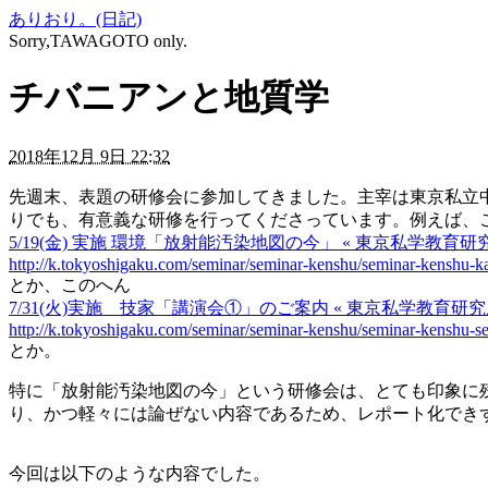
ありおり。(日記)
Sorry,TAWAGOTO only.
チバニアンと地質学
2018年12月 9日 22:32
先週末、表題の研修会に参加してきました。主宰は東京私立
りでも、有意義な研修を行ってくださっています。例えば、
5/19(金) 実施 環境「放射能汚染地図の今」 « 東京私学教育研
http://k.tokyoshigaku.com/seminar/seminar-kenshu/seminar-kenshu-
とか、このへん
7/31(火)実施 技家「講演会①」のご案内 « 東京私学教育研
http://k.tokyoshigaku.com/seminar/seminar-kenshu/seminar-kenshu-
とか。
特に「放射能汚染地図の今」という研修会は、とても印象に
り、かつ軽々には論ぜない内容であるため、レポート化でき
今回は以下のような内容でした。