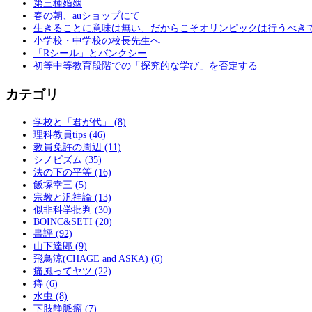
第三種婚姻
春の朝、auショップにて
生きることに意味は無い、だからこそオリンピックは行うべき
小学校・中学校の校長先生へ
「Rシール」とバンクシー
初等中等教育段階での「探究的な学び」を否定する
カテゴリ
学校と「君が代」 (8)
理科教員tips (46)
教員免許の周辺 (11)
シノビズム (35)
法の下の平等 (16)
飯塚幸三 (5)
宗教と汎神論 (13)
似非科学批判 (30)
BOINC&SETI (20)
書評 (92)
山下達郎 (9)
飛鳥涼(CHAGE and ASKA) (6)
痛風ってヤツ (22)
痔 (6)
水虫 (8)
下肢静脈瘤 (7)