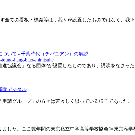
す全ての看板・標識等は，我々が設置したものではなく、我々の
ついて - 千葉時代（チバニアン）の解説
u-touno-hang-biao-shinitsuite
進協議会」なる団体?が設置したものであり、講演をなさった
新聞デジタル
「申請グループ」の方々は苦々しく思っている様子であった。
ました。ここ数年間の東京私立中学高等学校協会(≒東京私学