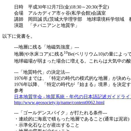
日時 平成30年12月7日(金)18:30～20:30(予定)
会場 アルカディア市ヶ谷(私学会館)会議室
講師 岡田誠 氏(茨城大学理学部 地球環境科学領域 
演題 「チバニアンと地質学」
以下に覚書を。
---地層に残る「地磁気強度」---
10
地層(や氷床コア)に残る
Be(ベリリウム10)の量に
地球磁場が弱まった場合に増える。これらは大気中の酸
---「地質時代」の決定法---
1976年までは、「特定の時代の模式的な地層」が決め
1976年以降、「特定の時代が『始まる』境界」を決定
参考
日本地質学会 - 地質系統・年代の日本語記述ガイドライ
http://www.geosociety.jp/name/content0062.html
---「ゴールデンスパイク」が打たれる条件---
・連続的に海底で積もった地層であること(通常は泥岩)
・示準化石などが産出すること