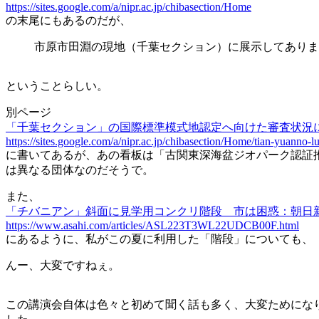
https://sites.google.com/a/nipr.ac.jp/chibasection/Home
の末尾にもあるのだが、
市原市田淵の現地（千葉セクション）に展示してありま
ということらしい。
別ページ
「千葉セクション」の国際標準模式地認定へ向けた審査状況に
https://sites.google.com/a/nipr.ac.jp/chibasection/Home/tian-yuanno-l
に書いてあるが、あの看板は「古関東深海盆ジオパーク認証推
は異なる団体なのだそうで。
また、
「チバニアン」斜面に見学用コンクリ階段 市は困惑：朝日
https://www.asahi.com/articles/ASL223T3WL22UDCB00F.html
にあるように、私がこの夏に利用した「階段」についても、
んー、大変ですねぇ。
この講演会自体は色々と初めて聞く話も多く、大変ためになり