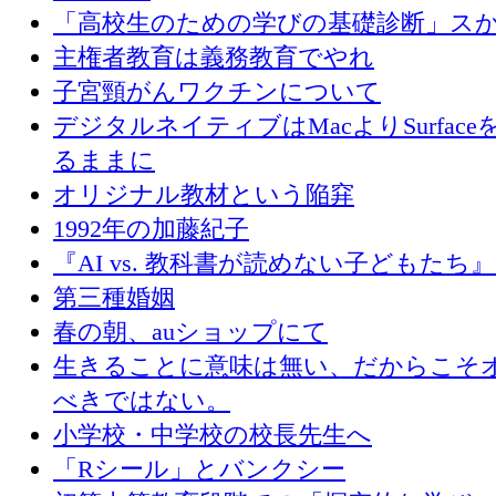
「高校生のための学びの基礎診断」ス
主権者教育は義務教育でやれ
子宮頸がんワクチンについて
デジタルネイティブはMacよりSurface
るままに
オリジナル教材という陥穽
1992年の加藤紀子
『AI vs. 教科書が読めない子どもたち
第三種婚姻
春の朝、auショップにて
生きることに意味は無い、だからこそ
べきではない。
小学校・中学校の校長先生へ
「Rシール」とバンクシー