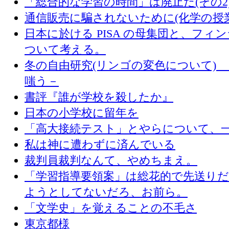
「総合的な学習の時間」は廃止だ(その2
通信販売に騙されないために(化学の授
日本に於ける PISA の母集団と、フィ
ついて考える。
冬の自由研究(リンゴの変色について) 
嗤う－
書評『誰が学校を殺したか』
日本の小学校に留年を
「高大接続テスト」とやらについて、
私は神に遭わずに済んでいる
裁判員裁判なんて、やめちまえ。
「学習指導要領案」は総花的で先送り
ようとしてないだろ、お前ら。
「文学史」を覚えることの不毛さ
東京都様