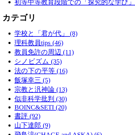
初等中等教育段階での「探究的な学び
カテゴリ
学校と「君が代」 (8)
理科教員tips (46)
教員免許の周辺 (11)
シノビズム (35)
法の下の平等 (16)
飯塚幸三 (5)
宗教と汎神論 (13)
似非科学批判 (30)
BOINC&SETI (20)
書評 (92)
山下達郎 (9)
飛鳥涼(CHAGE and ASKA) (6)