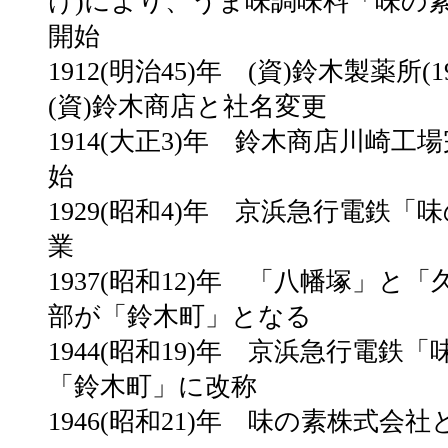
け)により、うま味調味料「味の
開始
1912(明治45)年 (資)鈴木製薬所(
(資)鈴木商店と社名変更
1914(大正3)年 鈴木商店川崎工
始
1929(昭和4)年 京浜急行電鉄「
業
1937(昭和12)年 「八幡塚」と
部が「鈴木町」となる
1944(昭和19)年 京浜急行電鉄
「鈴木町」に改称
1946(昭和21)年 味の素株式会