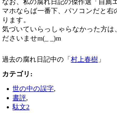
なお、私の腐れ日記の傑作選「自薦
マホならば一番下、パソコンだと右
ります。
気づいていらっしゃらなかった方は
ださいませm(_ _)m
過去の腐れ日記中の「
村上春樹
」
カテゴリ
:
世の中の誤字
,
書評
,
駄文2