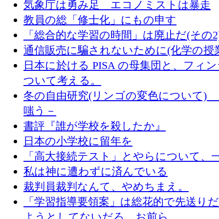
気象庁は勇み足 エコノミストは暴走
教員の総「修士化」にもの申す
「総合的な学習の時間」は廃止だ(その2
通信販売に騙されないために(化学の授
日本に於ける PISA の母集団と、フィ
ついて考える。
冬の自由研究(リンゴの変色について) 
嗤う－
書評『誰が学校を殺したか』
日本の小学校に留年を
「高大接続テスト」とやらについて、
私は神に遭わずに済んでいる
裁判員裁判なんて、やめちまえ。
「学習指導要領案」は総花的で先送り
ようとしてないだろ、お前ら。