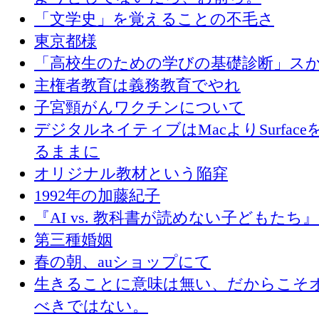
「文学史」を覚えることの不毛さ
東京都様
「高校生のための学びの基礎診断」ス
主権者教育は義務教育でやれ
子宮頸がんワクチンについて
デジタルネイティブはMacよりSurface
るままに
オリジナル教材という陥穽
1992年の加藤紀子
『AI vs. 教科書が読めない子どもたち
第三種婚姻
春の朝、auショップにて
生きることに意味は無い、だからこそ
べきではない。