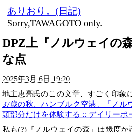
ありおり。(日記)
Sorry,TAWAGOTO only.
DPZ上『ノルウェイの
な点
2025年3月 6日 19:20
地主恵亮氏のこの文章、すごく印象
37歳の秋、ハンブルク空港。「ノル
頭部分だけを体験する :: デイリーポ
私も(?)『ノルウェイの森』は幾度