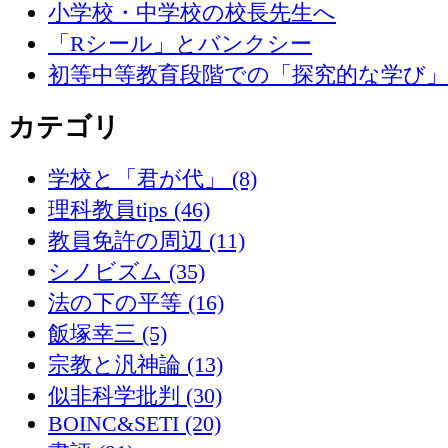
小学校・中学校の校長先生へ
「Rシール」とバンクシー
初等中等教育段階での「探究的な学び
カテゴリ
学校と「君が代」 (8)
理科教員tips (46)
教員免許の周辺 (11)
シノビズム (35)
法の下の平等 (16)
飯塚幸三 (5)
宗教と汎神論 (13)
似非科学批判 (30)
BOINC&SETI (20)