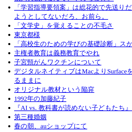
「学習指導要領案」は総花的で先送り
ようとしてないだろ、お前ら。
「文学史」を覚えることの不毛さ
東京都様
「高校生のための学びの基礎診断」ス
主権者教育は義務教育でやれ
子宮頸がんワクチンについて
デジタルネイティブはMacよりSurface
るままに
オリジナル教材という陥穽
1992年の加藤紀子
『AI vs. 教科書が読めない子どもたち
第三種婚姻
春の朝、auショップにて