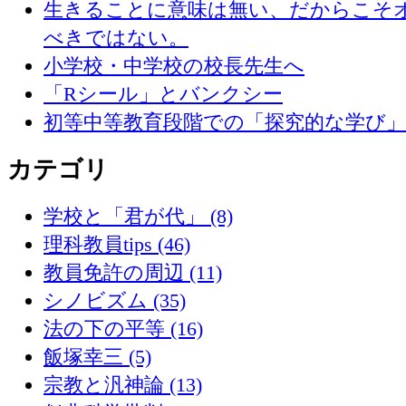
生きることに意味は無い、だからこそ
べきではない。
小学校・中学校の校長先生へ
「Rシール」とバンクシー
初等中等教育段階での「探究的な学び
カテゴリ
学校と「君が代」 (8)
理科教員tips (46)
教員免許の周辺 (11)
シノビズム (35)
法の下の平等 (16)
飯塚幸三 (5)
宗教と汎神論 (13)