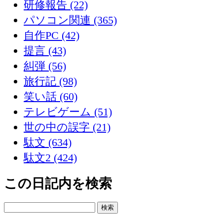
研修報告 (22)
パソコン関連 (365)
自作PC (42)
提言 (43)
糾弾 (56)
旅行記 (98)
笑い話 (60)
テレビゲーム (51)
世の中の誤字 (21)
駄文 (634)
駄文2 (424)
この日記内を検索