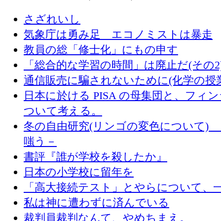
さざれいし
気象庁は勇み足 エコノミストは暴走
教員の総「修士化」にもの申す
「総合的な学習の時間」は廃止だ(その2
通信販売に騙されないために(化学の授
日本に於ける PISA の母集団と、フィ
ついて考える。
冬の自由研究(リンゴの変色について) 
嗤う－
書評『誰が学校を殺したか』
日本の小学校に留年を
「高大接続テスト」とやらについて、
私は神に遭わずに済んでいる
裁判員裁判なんて、やめちまえ。