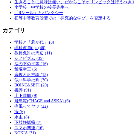
生きることに意味は無い、だからこそオリンピックは行うべき
小学校・中学校の校長先生へ
「Rシール」とバンクシー
初等中等教育段階での「探究的な学び」を否定する
カテゴリ
学校と「君が代」 (8)
理科教員tips (46)
教員免許の周辺 (11)
シノビズム (35)
法の下の平等 (16)
飯塚幸三 (5)
宗教と汎神論 (13)
似非科学批判 (30)
BOINC&SETI (20)
書評 (91)
山下達郎 (9)
飛鳥涼(CHAGE and ASKA) (6)
痛風ってヤツ (22)
痔 (6)
水虫 (8)
下肢静脈瘤 (7)
スマホ関連 (16)
NOKIA (31)