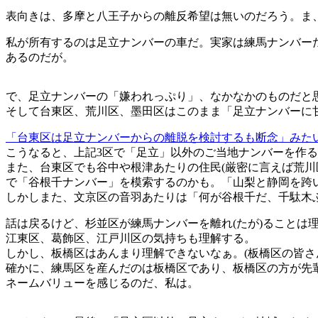
表向きは、多摩と八王子からの離反希望は無いのだろう。ま
私が所有するのは足立ナンバーの車だ。実家は練馬ナンバー
あるのだが。
で、足立ナンバーの「嫌われっぷり」、なかなかのものだと
そして台東区、荒川区、墨田区はこのまま「足立ナンバーに
「台東区は足立ナンバーからの離脱を検討するも断念」みた
こうなると、上記3区で「足立」以外のご当地ナンバーを作
また、台東区でも谷中や根津あたりの住民(厳密に言えば荒川
で「谷根千ナンバー」を模索するのかも。「山梨と静岡を跨
しかしまた、文京区の音羽あたりは「何が谷根千だ、千駄木
話は戻るけど、杉並区が練馬ナンバーを離れ(たが)ることは
江東区、葛飾区、江戸川区の気持ちも理解する。
しかし、板橋区はあんまり理解できないなぁ。(板橋区の皆さ
確かに、練馬区を産んだのは板橋区であり、板橋区の方が先輩
ネームバリューを感じるのだ、私は。