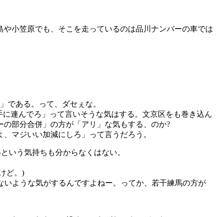
島や小笠原でも、そこを走っているのは品川ナンバーの車では
ー」である。って、ダセぇな。
勝手に連んでろ」って言いそうな気はする。文京区をも巻き込ん
ーの部分合併」の方が「アリ」な気もする、のか?
よ、マジいい加減にしろ」って言うだろう。
いという気持ちも分からなくはない。
けど。)
差ないような気がするんですよねー。ってか、若干練馬の方が