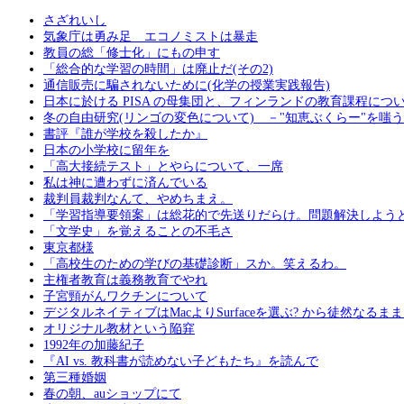
さざれいし
気象庁は勇み足 エコノミストは暴走
教員の総「修士化」にもの申す
「総合的な学習の時間」は廃止だ(その2)
通信販売に騙されないために(化学の授業実践報告)
日本に於ける PISA の母集団と、フィンランドの教育課程につ
冬の自由研究(リンゴの変色について) －"知恵ぶくらー"を嗤
書評『誰が学校を殺したか』
日本の小学校に留年を
「高大接続テスト」とやらについて、一席
私は神に遭わずに済んでいる
裁判員裁判なんて、やめちまえ。
「学習指導要領案」は総花的で先送りだらけ。問題解決しよう
「文学史」を覚えることの不毛さ
東京都様
「高校生のための学びの基礎診断」スか。笑えるわ。
主権者教育は義務教育でやれ
子宮頸がんワクチンについて
デジタルネイティブはMacよりSurfaceを選ぶ? から徒然なるま
オリジナル教材という陥穽
1992年の加藤紀子
『AI vs. 教科書が読めない子どもたち』を読んで
第三種婚姻
春の朝、auショップにて