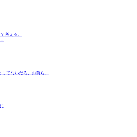
いて考える。
う－
としてないだろ、お前ら。
まに