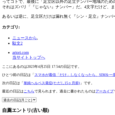
ってコトで、最後に「足立区以外の足立ナンバー地域のため
それはズバリ「『じゃない』ナンバー」だ。4文字だけど、
あるいは逆に、足立区だけは漏れ無く『シン・足立』ナンバ
カテゴリ
:
ニュースから
,
駄文2
ariori.com
当サイトトップへ
ここにあるのは2023年4月25日 17:54の日記です。
ひとつ前の日記は「
スマホが着信「だけ」しなくなったら、SIMを一
次の日記は「
単純ヘルペス発症(ただし15ヶ月前)
」です。
最近の日記は
こちら
で見られます。過去に書かれたものは
アーカイブ
自薦エントリ(古い順)