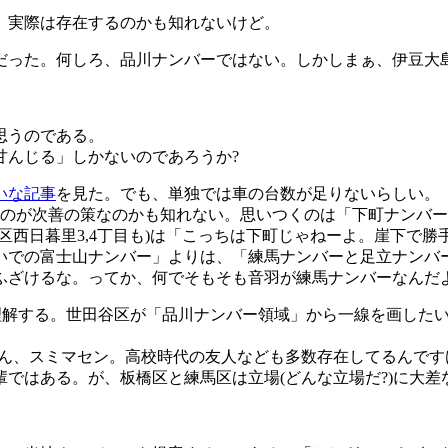
、実際は存在するのかも知れないけど。
だった。何しろ、品川ナンバーではない。しかしまぁ、伊豆大
思うのである。
甘んじる」しかないのであろうか?
いな記事
を見た。でも、単独では車の台数が足りないらしい。
るのが次善の策なのかも知れない。思いつくのは「下町ナンバ
区西日暮里3,4丁目も)は「こっちは下町じゃねーよ。崖下で
いでの富士山ナンバー」よりは、「練馬ナンバーと足立ナンバ
ふざけるな。ってか、何でそもそも音羽が練馬ナンバーなんだ
理解する。世田谷区が「品川ナンバー領域」から一線を画した
ん、スミマセン。高校時代の友人なども多数存在してるんです
ではある。が、板橋区と練馬区は立場(どんな立場だ?)に大