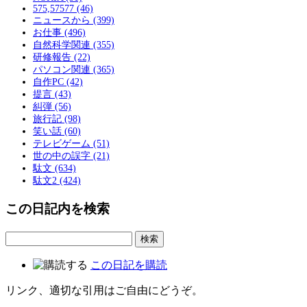
575,57577 (46)
ニュースから (399)
お仕事 (496)
自然科学関連 (355)
研修報告 (22)
パソコン関連 (365)
自作PC (42)
提言 (43)
糾弾 (56)
旅行記 (98)
笑い話 (60)
テレビゲーム (51)
世の中の誤字 (21)
駄文 (634)
駄文2 (424)
この日記内を検索
この日記を購読
リンク、適切な引用はご自由にどうぞ。