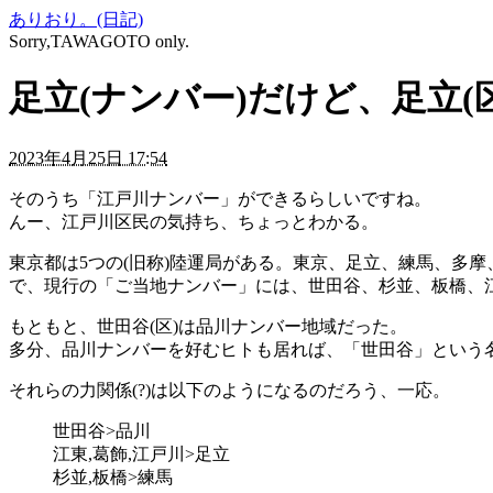
ありおり。(日記)
Sorry,TAWAGOTO only.
足立(ナンバー)だけど、足立(
2023年4月25日 17:54
そのうち「江戸川ナンバー」ができるらしいですね。
んー、江戸川区民の気持ち、ちょっとわかる。
東京都は5つの(旧称)陸運局がある。東京、足立、練馬、多
で、現行の「ご当地ナンバー」には、世田谷、杉並、板橋、江
もともと、世田谷(区)は品川ナンバー地域だった。
多分、品川ナンバーを好むヒトも居れば、「世田谷」という
それらの力関係(?)は以下のようになるのだろう、一応。
世田谷>品川
江東,葛飾,江戸川>足立
杉並,板橋>練馬