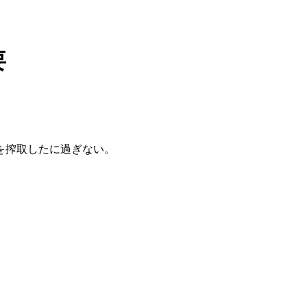
要
を搾取したに過ぎない。