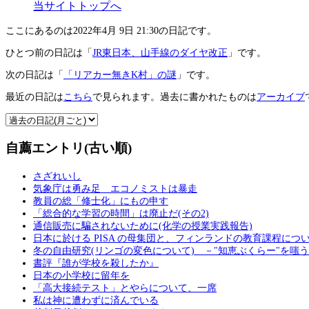
当サイトトップへ
ここにあるのは2022年4月 9日 21:30の日記です。
ひとつ前の日記は「
JR東日本、山手線のダイヤ改正
」です。
次の日記は「
「リアカー無きK村」の謎
」です。
最近の日記は
こちら
で見られます。過去に書かれたものは
アーカイブ
自薦エントリ(古い順)
さざれいし
気象庁は勇み足 エコノミストは暴走
教員の総「修士化」にもの申す
「総合的な学習の時間」は廃止だ(その2)
通信販売に騙されないために(化学の授業実践報告)
日本に於ける PISA の母集団と、フィンランドの教育課程につ
冬の自由研究(リンゴの変色について) －"知恵ぶくらー"を嗤
書評『誰が学校を殺したか』
日本の小学校に留年を
「高大接続テスト」とやらについて、一席
私は神に遭わずに済んでいる