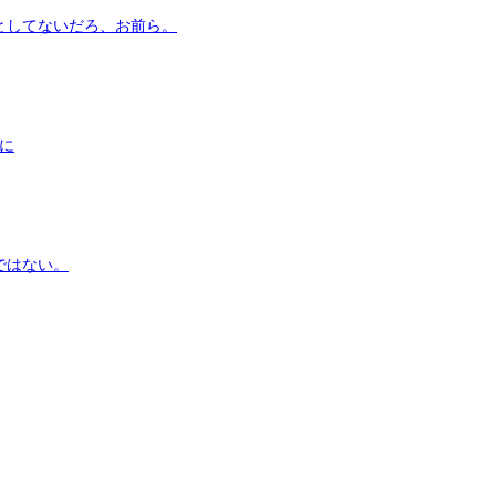
としてないだろ、お前ら。
まに
ではない。