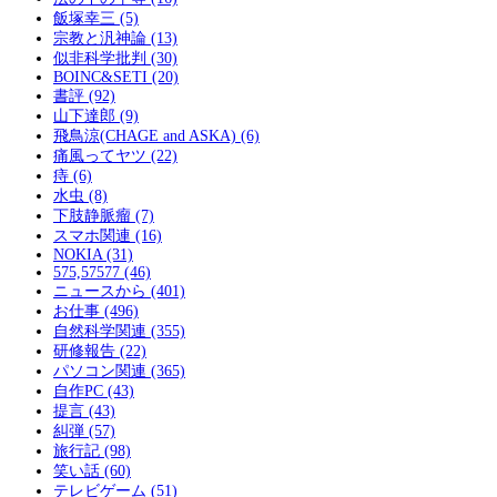
飯塚幸三 (5)
宗教と汎神論 (13)
似非科学批判 (30)
BOINC&SETI (20)
書評 (92)
山下達郎 (9)
飛鳥涼(CHAGE and ASKA) (6)
痛風ってヤツ (22)
痔 (6)
水虫 (8)
下肢静脈瘤 (7)
スマホ関連 (16)
NOKIA (31)
575,57577 (46)
ニュースから (401)
お仕事 (496)
自然科学関連 (355)
研修報告 (22)
パソコン関連 (365)
自作PC (43)
提言 (43)
糾弾 (57)
旅行記 (98)
笑い話 (60)
テレビゲーム (51)