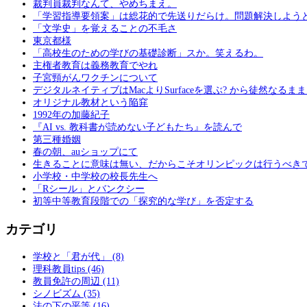
裁判員裁判なんて、やめちまえ。
「学習指導要領案」は総花的で先送りだらけ。問題解決しよう
「文学史」を覚えることの不毛さ
東京都様
「高校生のための学びの基礎診断」スか。笑えるわ。
主権者教育は義務教育でやれ
子宮頸がんワクチンについて
デジタルネイティブはMacよりSurfaceを選ぶ? から徒然なるま
オリジナル教材という陥穽
1992年の加藤紀子
『AI vs. 教科書が読めない子どもたち』を読んで
第三種婚姻
春の朝、auショップにて
生きることに意味は無い、だからこそオリンピックは行うべき
小学校・中学校の校長先生へ
「Rシール」とバンクシー
初等中等教育段階での「探究的な学び」を否定する
カテゴリ
学校と「君が代」 (8)
理科教員tips (46)
教員免許の周辺 (11)
シノビズム (35)
法の下の平等 (16)