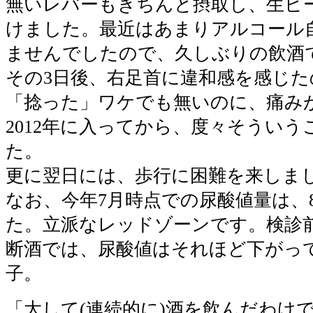
無いレバーもきちんと摂取し、生ビ
けました。最近はあまりアルコール
ませんでしたので、久しぶりの飲酒
その3日後、右足首に違和感を感じた
「捻った」ワケでも無いのに、痛み
2012年に入ってから、度々そうい
た。
更に翌日には、歩行に困難を来しま
なお、今年7月時点での尿酸値量は、8.5
た。立派なレッドゾーンです。検診
断酒では、尿酸値はそれほど下がっ
子。
「大して(連続的に)酒を飲んだわけ