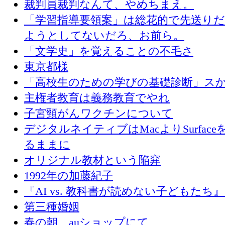
裁判員裁判なんて、やめちまえ。
「学習指導要領案」は総花的で先送り
ようとしてないだろ、お前ら。
「文学史」を覚えることの不毛さ
東京都様
「高校生のための学びの基礎診断」ス
主権者教育は義務教育でやれ
子宮頸がんワクチンについて
デジタルネイティブはMacよりSurface
るままに
オリジナル教材という陥穽
1992年の加藤紀子
『AI vs. 教科書が読めない子どもたち
第三種婚姻
春の朝、auショップにて