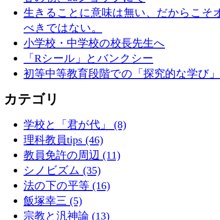
生きることに意味は無い、だからこそ
べきではない。
小学校・中学校の校長先生へ
「Rシール」とバンクシー
初等中等教育段階での「探究的な学び
カテゴリ
学校と「君が代」 (8)
理科教員tips (46)
教員免許の周辺 (11)
シノビズム (35)
法の下の平等 (16)
飯塚幸三 (5)
宗教と汎神論 (13)