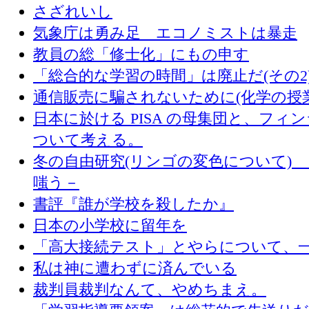
さざれいし
気象庁は勇み足 エコノミストは暴走
教員の総「修士化」にもの申す
「総合的な学習の時間」は廃止だ(その2
通信販売に騙されないために(化学の授
日本に於ける PISA の母集団と、フィ
ついて考える。
冬の自由研究(リンゴの変色について) 
嗤う－
書評『誰が学校を殺したか』
日本の小学校に留年を
「高大接続テスト」とやらについて、
私は神に遭わずに済んでいる
裁判員裁判なんて、やめちまえ。