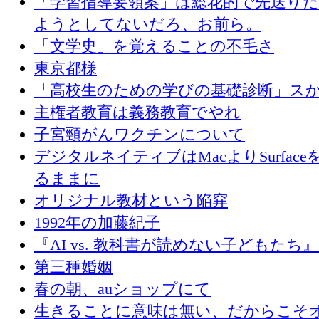
「学習指導要領案」は総花的で先送り
ようとしてないだろ、お前ら。
「文学史」を覚えることの不毛さ
東京都様
「高校生のための学びの基礎診断」ス
主権者教育は義務教育でやれ
子宮頸がんワクチンについて
デジタルネイティブはMacよりSurface
るままに
オリジナル教材という陥穽
1992年の加藤紀子
『AI vs. 教科書が読めない子どもたち
第三種婚姻
春の朝、auショップにて
生きることに意味は無い、だからこそ