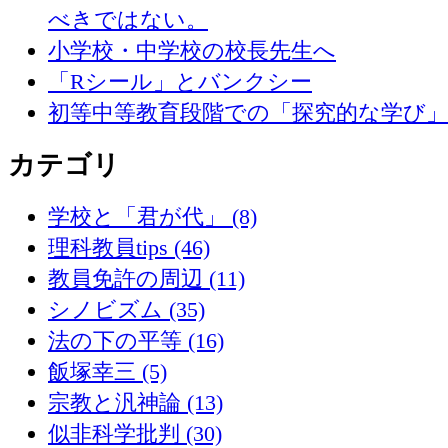
べきではない。
小学校・中学校の校長先生へ
「Rシール」とバンクシー
初等中等教育段階での「探究的な学び
カテゴリ
学校と「君が代」 (8)
理科教員tips (46)
教員免許の周辺 (11)
シノビズム (35)
法の下の平等 (16)
飯塚幸三 (5)
宗教と汎神論 (13)
似非科学批判 (30)