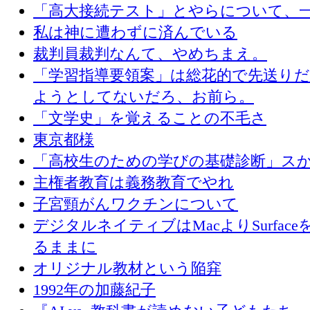
「高大接続テスト」とやらについて、
私は神に遭わずに済んでいる
裁判員裁判なんて、やめちまえ。
「学習指導要領案」は総花的で先送り
ようとしてないだろ、お前ら。
「文学史」を覚えることの不毛さ
東京都様
「高校生のための学びの基礎診断」ス
主権者教育は義務教育でやれ
子宮頸がんワクチンについて
デジタルネイティブはMacよりSurface
るままに
オリジナル教材という陥穽
1992年の加藤紀子