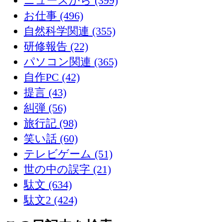
ニュースから (399)
お仕事 (496)
自然科学関連 (355)
研修報告 (22)
パソコン関連 (365)
自作PC (42)
提言 (43)
糾弾 (56)
旅行記 (98)
笑い話 (60)
テレビゲーム (51)
世の中の誤字 (21)
駄文 (634)
駄文2 (424)