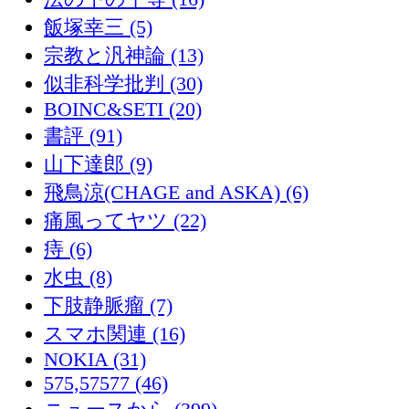
飯塚幸三 (5)
宗教と汎神論 (13)
似非科学批判 (30)
BOINC&SETI (20)
書評 (91)
山下達郎 (9)
飛鳥涼(CHAGE and ASKA) (6)
痛風ってヤツ (22)
痔 (6)
水虫 (8)
下肢静脈瘤 (7)
スマホ関連 (16)
NOKIA (31)
575,57577 (46)