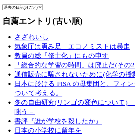
自薦エントリ(古い順)
さざれいし
気象庁は勇み足 エコノミストは暴走
教員の総「修士化」にもの申す
「総合的な学習の時間」は廃止だ(その2
通信販売に騙されないために(化学の授
日本に於ける PISA の母集団と、フィ
ついて考える。
冬の自由研究(リンゴの変色について) 
嗤う－
書評『誰が学校を殺したか』
日本の小学校に留年を