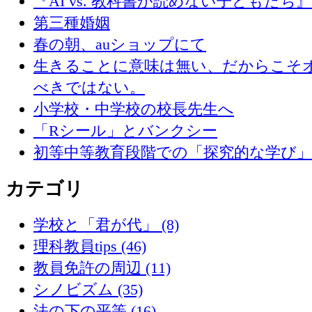
『AI vs. 教科書が読めない子どもたち
第三種婚姻
春の朝、auショップにて
生きることに意味は無い、だからこそ
べきではない。
小学校・中学校の校長先生へ
「Rシール」とバンクシー
初等中等教育段階での「探究的な学び
カテゴリ
学校と「君が代」 (8)
理科教員tips (46)
教員免許の周辺 (11)
シノビズム (35)
法の下の平等 (16)