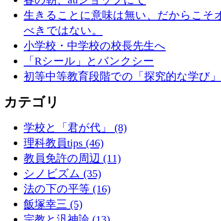
生きることに意味は無い、だからこそ
べきではない。
小学校・中学校の校長先生へ
「Rシール」とバンクシー
初等中等教育段階での「探究的な学び
カテゴリ
学校と「君が代」 (8)
理科教員tips (46)
教員免許の周辺 (11)
シノビズム (35)
法の下の平等 (16)
飯塚幸三 (5)
宗教と汎神論 (13)