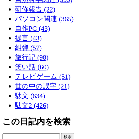
研修報告 (22)
パソコン関連 (365)
自作PC (43)
提言 (43)
糾弾 (57)
旅行記 (98)
笑い話 (60)
テレビゲーム (51)
世の中の誤字 (21)
駄文 (634)
駄文2 (426)
この日記内を検索