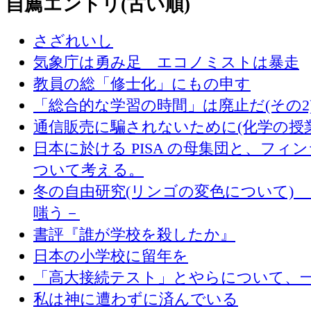
自薦エントリ(古い順)
さざれいし
気象庁は勇み足 エコノミストは暴走
教員の総「修士化」にもの申す
「総合的な学習の時間」は廃止だ(その2
通信販売に騙されないために(化学の授
日本に於ける PISA の母集団と、フィ
ついて考える。
冬の自由研究(リンゴの変色について) 
嗤う－
書評『誰が学校を殺したか』
日本の小学校に留年を
「高大接続テスト」とやらについて、
私は神に遭わずに済んでいる