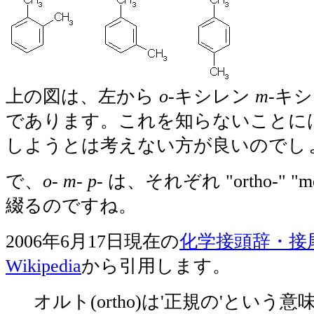
上の図は、左から
o-
キシレン
m-
キ
であります。これを知らないことに
しようとは考えない方が良いのでし
で、
o- m- p-
は、それぞれ "ortho-" "met
綴るのですね。
2006年6月17日現在の
化学接頭辞・接尾
Wikipedia
から引用します。
オルト(ortho)は'正規の'という