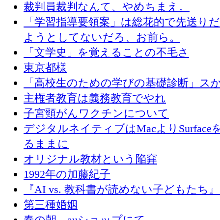
裁判員裁判なんて、やめちまえ。
「学習指導要領案」は総花的で先送り
ようとしてないだろ、お前ら。
「文学史」を覚えることの不毛さ
東京都様
「高校生のための学びの基礎診断」ス
主権者教育は義務教育でやれ
子宮頸がんワクチンについて
デジタルネイティブはMacよりSurface
るままに
オリジナル教材という陥穽
1992年の加藤紀子
『AI vs. 教科書が読めない子どもたち
第三種婚姻
春の朝、auショップにて