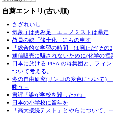
自薦エントリ(古い順)
さざれいし
気象庁は勇み足 エコノミストは暴走
教員の総「修士化」にもの申す
「総合的な学習の時間」は廃止だ(その2
通信販売に騙されないために(化学の授
日本に於ける PISA の母集団と、フィ
ついて考える。
冬の自由研究(リンゴの変色について) 
嗤う－
書評『誰が学校を殺したか』
日本の小学校に留年を
「高大接続テスト」とやらについて、