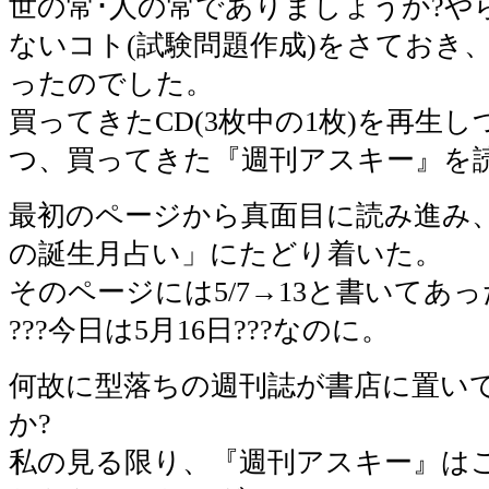
世の常･人の常でありましょうか?や
ないコト(試験問題作成)をさておき
ったのでした。
買ってきたCD(3枚中の1枚)を再生
つ、買ってきた『週刊アスキー』を
最初のページから真面目に読み進み
の誕生月占い」にたどり着いた。
そのページには5/7→13と書いてあ
???今日は5月16日???なのに。
何故に型落ちの週刊誌が書店に置い
か?
私の見る限り、『週刊アスキー』は