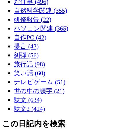
お仕事 (496)
自然科学関連 (355)
研修報告 (22)
パソコン関連 (365)
自作PC (42)
提言 (43)
糾弾 (56)
旅行記 (98)
笑い話 (60)
テレビゲーム (51)
世の中の誤字 (21)
駄文 (634)
駄文2 (424)
この日記内を検索