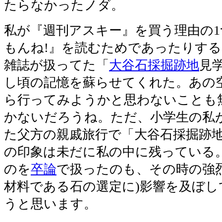
たらなかったノダ。
私が『週刊アスキー』を買う理由の
もんね!』を読むためであったりす
雑誌が扱ってた「
大谷石採掘跡地
見
し頃の記憶を蘇らせてくれた。あの
ら行ってみようかと思わないことも
かないだろうね。ただ、小学生の私
た父方の親戚旅行で「大谷石採掘跡
の印象は未だに私の中に残っている
のを
卒論
で扱ったのも、その時の強烈
材料である石の選定に)影響を及ぼ
うと思います。