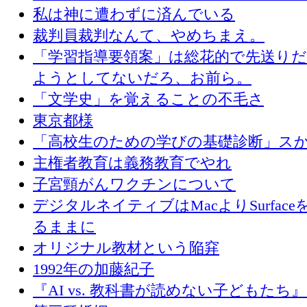
私は神に遭わずに済んでいる
裁判員裁判なんて、やめちまえ。
「学習指導要領案」は総花的で先送り
ようとしてないだろ、お前ら。
「文学史」を覚えることの不毛さ
東京都様
「高校生のための学びの基礎診断」ス
主権者教育は義務教育でやれ
子宮頸がんワクチンについて
デジタルネイティブはMacよりSurface
るままに
オリジナル教材という陥穽
1992年の加藤紀子
『AI vs. 教科書が読めない子どもたち