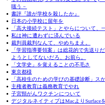
嗤う－
書評『誰が学校を殺したか』
日本の小学校に留年を
「高大接続テスト」とやらについて、
私は神に遭わずに済んでいる
裁判員裁判なんて、やめちまえ。
「学習指導要領案」は総花的で先送り
ようとしてないだろ、お前ら。
「文学史」を覚えることの不毛さ
東京都様
「高校生のための学びの基礎診断」ス
主権者教育は義務教育でやれ
子宮頸がんワクチンについて
デジタルネイティブはMacよりSurface