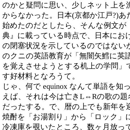
のかと疑問に思い、少しネット上を
からなかった。日本(京都か江戸?)
始めたのだとしたら、そんな例文が
典』に載っている時点で、日本にお
の閉塞状況を示しているのではない
のクニの英語教育が「無闇矢鱈に英
を覚えさせようとする机上の学問」
す好材料となろうて。
じゃ、何で equinox なんて単語を
えば、それは今は亡きL⇔Rの歌の題
だったする。で、暦の上でも新年を
焼酎を「お湯割り」から「ロック」
冷凍庫を覗いたところ、数ヶ月放っ