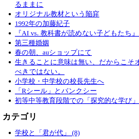
るままに
オリジナル教材という陥穽
1992年の加藤紀子
『AI vs. 教科書が読めない子どもたち
第三種婚姻
春の朝、auショップにて
生きることに意味は無い、だからこそ
べきではない。
小学校・中学校の校長先生へ
「Rシール」とバンクシー
初等中等教育段階での「探究的な学び
カテゴリ
学校と「君が代」 (8)