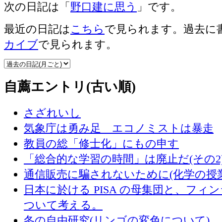
次の日記は「
野口建に思う
」です。
最近の日記は
こちら
で見られます。過去に
カイブ
で見られます。
自薦エントリ(古い順)
さざれいし
気象庁は勇み足 エコノミストは暴走
教員の総「修士化」にもの申す
「総合的な学習の時間」は廃止だ(その2
通信販売に騙されないために(化学の授
日本に於ける PISA の母集団と、フィ
ついて考える。
冬の自由研究(リンゴの変色について) 