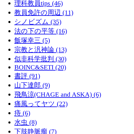
理科教員tips (46)
教員免許の周辺 (11)
シノビズム (35)
法の下の平等 (16)
飯塚幸三 (5)
宗教と汎神論 (13)
似非科学批判 (30)
BOINC&SETI (20)
書評 (91)
山下達郎 (9)
飛鳥涼(CHAGE and ASKA) (6)
痛風ってヤツ (22)
痔 (6)
水虫 (8)
下肢静脈瘤 (7)