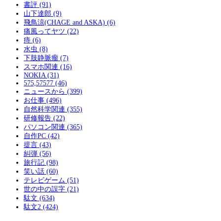
書評 (91)
山下達郎 (9)
飛鳥涼(CHAGE and ASKA) (6)
痛風ってヤツ (22)
痔 (6)
水虫 (8)
下肢静脈瘤 (7)
スマホ関連 (16)
NOKIA (31)
575,57577 (46)
ニュースから (399)
お仕事 (496)
自然科学関連 (355)
研修報告 (22)
パソコン関連 (365)
自作PC (42)
提言 (43)
糾弾 (56)
旅行記 (98)
笑い話 (60)
テレビゲーム (51)
世の中の誤字 (21)
駄文 (634)
駄文2 (424)