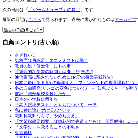
次の日記は「
「ゲームキューブ」のロゴ
」です。
最近の日記は
こちら
で見られます。過去に書かれたものは
アーカイブ
自薦エントリ(古い順)
さざれいし
気象庁は勇み足 エコノミストは暴走
教員の総「修士化」にもの申す
「総合的な学習の時間」は廃止だ(その2)
通信販売に騙されないために(化学の授業実践報告)
日本に於ける PISA の母集団と、フィンランドの教育課程につ
冬の自由研究(リンゴの変色について) －"知恵ぶくらー"を嗤
書評『誰が学校を殺したか』
日本の小学校に留年を
「高大接続テスト」とやらについて、一席
私は神に遭わずに済んでいる
裁判員裁判なんて、やめちまえ。
「学習指導要領案」は総花的で先送りだらけ。問題解決しよう
「文学史」を覚えることの不毛さ
東京都様