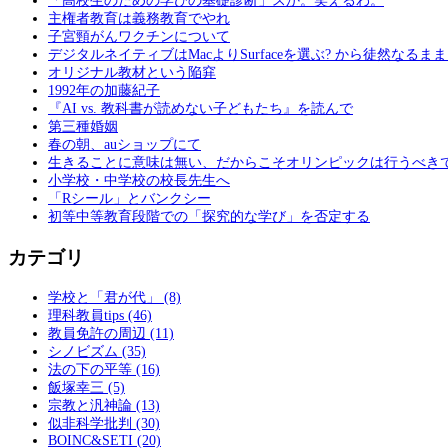
「高校生のための学びの基礎診断」スか。笑えるわ。
主権者教育は義務教育でやれ
子宮頸がんワクチンについて
デジタルネイティブはMacよりSurfaceを選ぶ? から徒然なるま
オリジナル教材という陥穽
1992年の加藤紀子
『AI vs. 教科書が読めない子どもたち』を読んで
第三種婚姻
春の朝、auショップにて
生きることに意味は無い、だからこそオリンピックは行うべき
小学校・中学校の校長先生へ
「Rシール」とバンクシー
初等中等教育段階での「探究的な学び」を否定する
カテゴリ
学校と「君が代」 (8)
理科教員tips (46)
教員免許の周辺 (11)
シノビズム (35)
法の下の平等 (16)
飯塚幸三 (5)
宗教と汎神論 (13)
似非科学批判 (30)
BOINC&SETI (20)