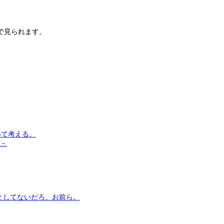
で見られます。
いて考える。
う－
としてないだろ、お前ら。