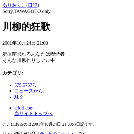
ありおり。(日記)
Sorry,TAWAGOTO only.
川柳的狂歌
2001年10月24日 21:00
炭疽菌恐れるあなたは喫煙者
そんな川柳作りしアル中
カテゴリ
:
575,57577
,
ニュースから
,
駄文
ariori.com
当サイトトップへ
ここにあるのは2001年10月24日 21:00の日記です。
ひとつ前の日記は「
テレビのニホンゴ
」です。