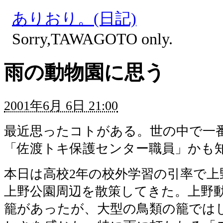
ありおり。(日記)
Sorry,TAWAGOTO only.
雨の動物園に思う
2001年6月 6日 21:00
最近思ったコトがある。世の中で一
「佐渡トキ保護センター職員」かも
本日は高校2年の校外学習の引率で上
上野公園周辺を散策してきた。上野
籠があったが、大型の鳥類の籠では