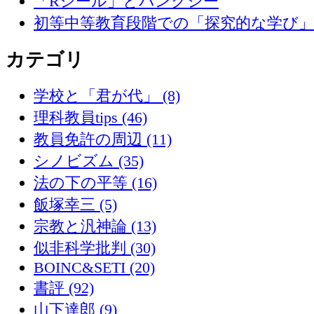
「Rシール」とバンクシー
初等中等教育段階での「探究的な学び
カテゴリ
学校と「君が代」 (8)
理科教員tips (46)
教員免許の周辺 (11)
シノビズム (35)
法の下の平等 (16)
飯塚幸三 (5)
宗教と汎神論 (13)
似非科学批判 (30)
BOINC&SETI (20)
書評 (92)
山下達郎 (9)