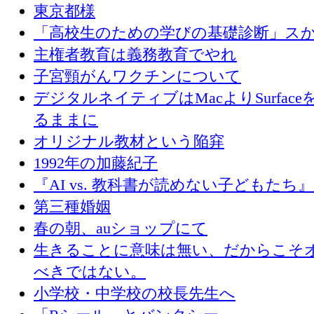
東京都様
「高校生のための学びの基礎診断」ス
主権者教育は義務教育でやれ
子宮頸がんワクチンについて
デジタルネイティブはMacよりSurface
るままに
オリジナル教材という陥穽
1992年の加藤紀子
『AI vs. 教科書が読めない子どもたち
第三種婚姻
春の朝、auショップにて
生きることに意味は無い、だからこそ
べきではない。
小学校・中学校の校長先生へ