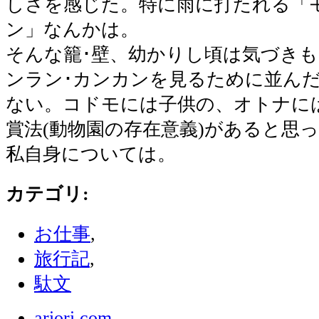
しさを感じた。特に雨に打たれる「
ン」なんかは。
そんな籠･壁、幼かりし頃は気づき
ンラン･カンカンを見るために並ん
ない。コドモには子供の、オトナに
賞法(動物園の存在意義)があると思
私自身については。
カテゴリ
:
お仕事
,
旅行記
,
駄文
ariori.com