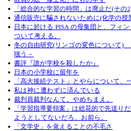
「総合的な学習の時間」は廃止だ(その2
通信販売に騙されないために(化学の授
日本に於ける PISA の母集団と、フィ
ついて考える。
冬の自由研究(リンゴの変色について) 
嗤う－
書評『誰が学校を殺したか』
日本の小学校に留年を
「高大接続テスト」とやらについて、
私は神に遭わずに済んでいる
裁判員裁判なんて、やめちまえ。
「学習指導要領案」は総花的で先送り
ようとしてないだろ、お前ら。
「文学史」を覚えることの不毛さ