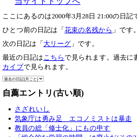
当サイトトップへ
ここにあるのは2000年3月28日 21:00の日
ひとつ前の日記は「
花束の名残から
」です
次の日記は「
大リーグ
」です。
最近の日記は
こちら
で見られます。過去に
カイブ
で見られます。
自薦エントリ(古い順)
さざれいし
気象庁は勇み足 エコノミストは暴走
教員の総「修士化」にもの申す