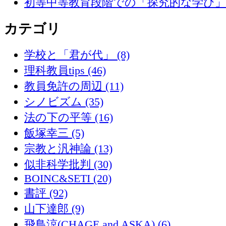
初等中等教育段階での「探究的な学び
カテゴリ
学校と「君が代」 (8)
理科教員tips (46)
教員免許の周辺 (11)
シノビズム (35)
法の下の平等 (16)
飯塚幸三 (5)
宗教と汎神論 (13)
似非科学批判 (30)
BOINC&SETI (20)
書評 (92)
山下達郎 (9)
飛鳥涼(CHAGE and ASKA) (6)