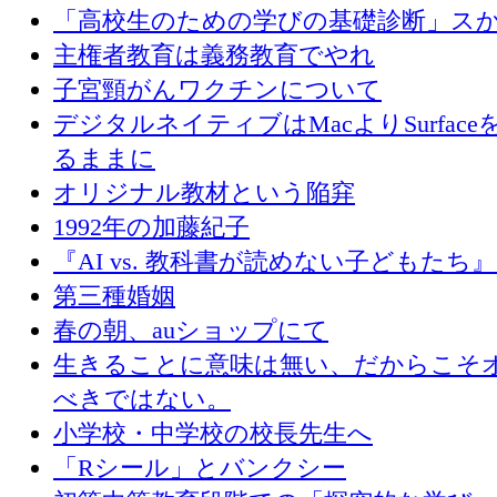
「高校生のための学びの基礎診断」ス
主権者教育は義務教育でやれ
子宮頸がんワクチンについて
デジタルネイティブはMacよりSurface
るままに
オリジナル教材という陥穽
1992年の加藤紀子
『AI vs. 教科書が読めない子どもたち
第三種婚姻
春の朝、auショップにて
生きることに意味は無い、だからこそ
べきではない。
小学校・中学校の校長先生へ
「Rシール」とバンクシー