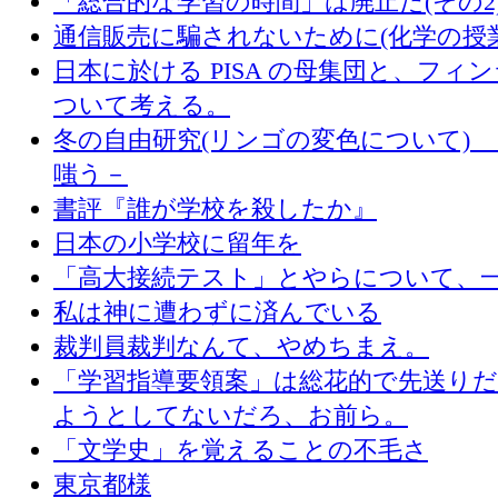
「総合的な学習の時間」は廃止だ(その2
通信販売に騙されないために(化学の授
日本に於ける PISA の母集団と、フィ
ついて考える。
冬の自由研究(リンゴの変色について) 
嗤う－
書評『誰が学校を殺したか』
日本の小学校に留年を
「高大接続テスト」とやらについて、
私は神に遭わずに済んでいる
裁判員裁判なんて、やめちまえ。
「学習指導要領案」は総花的で先送り
ようとしてないだろ、お前ら。
「文学史」を覚えることの不毛さ
東京都様