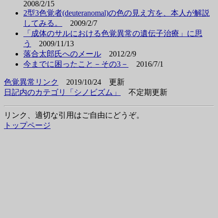
2008/2/15
2型3色覚者(deuteranomal)の色の見え方を、本人が解説
してみる。
2009/2/7
「成体のサルにおける色覚異常の遺伝子治療」に思
う
2009/11/13
落合太郎氏へのメール
2012/2/9
今までに困ったこと－その3－
2016/7/1
色覚異常リンク
2019/10/24 更新
日記内のカテゴリ「シノビズム」
不定期更新
リンク、適切な引用はご自由にどうぞ。
トップページ