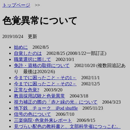
トップページ
>>
色覚異常について
2019/10/24 更新
始めに
2002/8/5
自覚したのは
2002/8/25 (2008/1/22一部訂正)
職業選択に際して
2002/10/1
免許・資格の取得について
2002/10/20 (複数回追記あ
り 最後は2020/2/6)
今までに困ったこと－その1－
2002/11/1
今までに困ったこと－その2－
2002/12/5
正常な色覚?
2003/9/20
教員採用試験と色覚異常
2004/3/18
視力補正の際の「赤と緑の光」について
2004/3/23
地下鉄 チョーク iPod shuffle
2005/11/23
信号の色について
2006/7/10
三楽病院･色覚外来レポート
2006/9/15
見づらい配色の教科書と、文部科学省につっこむ。