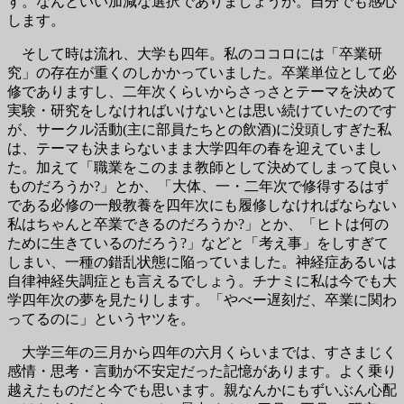
す。なんといい加減な選択でありましょうか。自分でも感心
します。
そして時は流れ、大学も四年。私のココロには「卒業研
究」の存在が重くのしかかっていました。卒業単位として必
修でありますし、二年次くらいからさっさとテーマを決めて
実験・研究をしなければいけないとは思い続けていたのです
が、サークル活動(主に部員たちとの飲酒)に没頭しすぎた私
は、テーマも決まらないまま大学四年の春を迎えていまし
た。加えて「職業をこのまま教師として決めてしまって良い
ものだろうか?」とか、「大体、一・二年次で修得するはず
である必修の一般教養を四年次にも履修しなければならない
私はちゃんと卒業できるのだろうか?」とか、「ヒトは何の
ために生きているのだろう?」などと「考え事」をしすぎて
しまい、一種の錯乱状態に陥っていました。神経症あるいは
自律神経失調症とも言えるでしょう。チナミに私は今でも大
学四年次の夢を見たりします。「やべー遅刻だ、卒業に関わ
ってるのに」というヤツを。
大学三年の三月から四年の六月くらいまでは、すさまじく
感情・思考・言動が不安定だった記憶があります。よく乗り
越えたものだと今でも思います。親なんかにもずいぶん心配