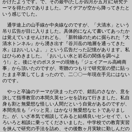
かけたようです。で、その最中(たしか四月か五月)に研究テ
ーマを得たのでありました。アイデアが空から降ってきたと
いう感じでした。
通学途上の山手線か中央線なのですが、「大清水」という
吊り広告が目に入りました。具体的になんて書いてあったか
は覚えていませんけれども、「新幹線のために掘られた『大
清水トンネル』から湧き出す『谷川岳の地層を通ってきた
水』はおいしいよ。」という広告だった記憶があります。私
はひらめきました。「おいしい水と岩石の関係を調べよ
う!」と。後にそのポスターの現物も「ジェイアール高崎商
事」から頂いたのですが、寄贈のつもりで研究室の壁に貼っ
たまま卒業してしまったので、二〇〇一年現在手元にはない
のです。
やっと卒論のテーマが決まったので、錯乱のさなか、意を
決して指導教官の本間久英センセを訪ねて行きました。私自
身も割と無愛想な怪しい人間だという自覚があるのですが、
本間先生も「パッと見」はかなり無愛想なヒトでありまし
た。が、いざ本気で相談してみると結構良いセンセイで、い
ろいろと相談に乗ってくださいました。中学校での教育実習
を挟んで研究の手法を詰め、その後数ヶ月実験に勤しんだの