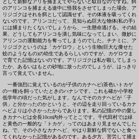
として新鮮なアリを捕まえてやらないと駄目なのですね。餌
のアリンコを捕まえる途中に怪我をさせてしまった場合、ア
リジゴクはそれを餌として認識せず、その体液を吸ってくれ
ないのです。アリンコだって、見知らぬ巨大な物体(私の手)
には捕まりたくないでしょうから、一生懸命逃げる。その結
果、どうしてもアリンコを潰し気味になってしまい、微妙に
アリンコの運動能力を奪ってしまうのでした。チナミに、ア
リジゴクというのは「カゲロウ」という生物(巨大な痩せた
蚊のようなもの)の幼生であるらしいのですが、カゲロウま
で育てた記憶はないのです。アリジゴクは私が殺してしまっ
たか、あるいはもとの砂地に放ったのでしょうが、はっきり
言って覚えていません。
一番強烈に覚えているのが子供のカナヘビ(茶色いトカゲ
の一種)を飼っていたときのハナシです。これも確か小学校
低学年の頃だった気がします。なんでそのカナヘビが「子
供」と分かったのかというと、その辺を走り回っているカナ
ヘビよりは小さかったからであります。私の記憶の中の愛し
きカナヘビは全長10cm内外ってとこです。千代田村では緑
と黄色の一般的な「トカゲ」ってのはあまり見ませんでした
ね。で、その小さなカナヘビ、やはり新鮮な餌でないと食べ
てくれなかった記憶があるのです。ある夕方、苦労して捕ま