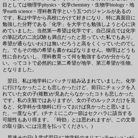
目としては物理学physics・化学chemistry・生物学biology・地
学earth science・理科教育学という五つのジャンルがあるの
です。私は中学から高校にかけて好きになり、特に真面目に
勉強した分野である「化学」を大学でも勉強しようと心に決
めていました。当然第一希望は化学です。自己採点では化学
の筆記式の二次試験も満点だったと思っていた私でもあり、
希望が通らないわけは無いだろうと高をくくっていたのでし
た。でもその他の希望も書かねばなりません。物理はどうも
性に合わないし、理科教育って何を勉強するのか分からな
い。ってコトで必然的に第二希望が地学、第三希望が生物、
となりました。
翌日、私は地学科にバッチリ組み込まれていました。化学
に行けなかったことも悲しかったけど、前日にチェックを入
れていた女の子(複数)が見あたらなかったコトも悲しかった
です。私の主観ではありますが、女の子のルックスだけを見
ると、化学科か生物科に行っておけば良かったと思いまし
た、一度ならず。(チナミにこの一節はセクハラに該当する
可能性もあり得ます。「時効」とは思われますが、この文章
の取り扱いには注意を払ってください。)
早速その日(入学式翌日)に地学科のオリエンテーションが