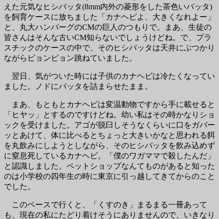
えた元気なヒシバッタ(8mm内外の菱形をした茶色いバッタ)
を飼育ケースに放ちました「カナヘビよ、大きくなれよー」
と、丸大ハンバーグのCMの巨人のつもりで。まあ、生徒の
皆さんはそんな古いCM知らないでしょうけどね。で、プラ
スチックのケースの中で、そのヒシバッタは天井にぶつかり
ながらピョンピョン跳ねていました。
翌日、気がついた時には子供のカナヘビは冷たくなってい
ました。ノドにバッタを詰まらせたまま。
まあ、もともとカナヘビは変温動物ですから手に載せると
「ヒヤッ」とするのですけどね。幼い私はその時かなりショ
ックを受けました。アゴが脱臼しそうなくらいに口をガパー
ッとあけて、体に比べるとちょっと大きいかなと思われる餌
を丸飲みにしようとしながら、そのヒシバッタを飲み込めず
に窒息死しているカナヘビ。「僕のワガママで殺したんだ」
と認識しました。ペットショップなんてものがあると知った
のは小学校の四年生の時に東京に引っ越してきてからのこと
でした。
このペースで行くと、「くすのき」まるまる一冊あって
も、現在の私にたどり着けそうにありませんので、いきなり