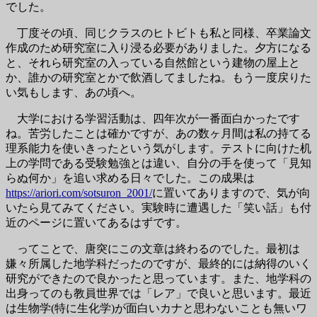
でした。
丁度その頃、同じクラスのヒトビトも私と同様、卒業論文
作成のため研究室に入り浸る必要がありました。夕方になる
と、それら研究室の入っている自然館という建物の屋上と
か、誰かの研究室とかで飲酒してましたね。もう一度戻りた
い気もします、あの頃へ。
大学における学習活動は、四年次が一番面白かったです
ね。苦労したことは確かですが、あの数ヶ月間は私の持てる
理系能力を使いきったという気がします。テストに向けた机
上の学問である受験勉強とは違い、自分の手を使って「見知
らぬ何か」を追い求める日々でした。この成果は
https://ariori.com/sotsuron_2001/
に置いてありますので、気が向
いたら見てみてください。実験時に遭遇した「笑い話」も付
近のページに置いてあるはずです。
ってことで、唐突にこの文章は終わるのでした。最初は
嫌々所属した地学科だったのですが、最終的には納得のいく
研究ができたので良かったと思っています。また、地学科の
出身ってのも教員世界では「レア」で良いと思います。最近
は生物学(特に生化学)が面白いカナと思わないことも無いワ