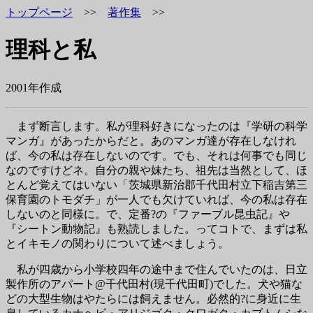
トップページ
>>
著作集
>>
理科と私
2001年作成
まず断言します。私が理科好きになったのは『学研の科学
マンガ』があったからだと。あのマンガ達が存在しなけれ
ば、今の私は存在しないのです。でも、それは何事でも同じ
なのですけどネ。自分の親や妹たち、祖先は当然として、ほ
とんど覚えてはいない「茨城県新治郡千代田村立下稲吉第三
保育園のトモダチ」が一人でも欠けていれば、今の私は存在
しないのと同様に。で、定番?の『ファーブル昆虫記』や
『シートン動物記』も熟読しました。ってコトで、まずは私
とイキモノの関わりについて述べましょう。
私が四歳から小学校四年の途中まで住んでいたのは、日立
製作所のアパート@千代田村(現千代田町)でした。犬や猫な
どの大型生物はやたらには飼えません。必然的?に身近に生