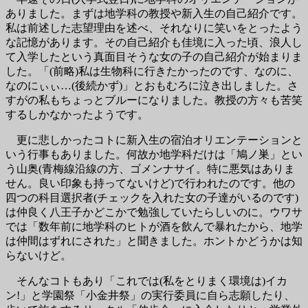
ありました。まずは地学科の教授や新入生の自己紹介です。
私は前述した志望理由を述べ、それなりに笑いをとったよう
な記憶があります。その自己紹介も佳境に入った頃、浪人し
て入学したという真面目そうな女の子の自己紹介が始まりま
した。「(前略)私は生物科に行きたかったのです、なのに、
なのにぃぃ…(後続かず)」とおもむろに泣き出しました。さ
すがの私もちょっとブルーになりました。教授の方々も苦笑
するしかなかったようです。
更に悲しかったコトに新入生の宿泊オリエンテーションと
いう行事もありました。何故か地学科だけは「鳩ノ巣」とい
う山奥(青梅線沿線の方、ゴメンナサイ。特に悪気はありま
せん。良い印象も持ってないけど)で行われたのです。他の
四つの科目選択者(チェックを入れた女の子達がいるのです)
は仲良く八王子かどこかで勉強していたらしいのに。ウワサ
では「数年前に地学科のヒトが酒を飲んで暴れたから、地学
は仲間はずれにされた」と聞きました。ホントかどうかは知
らないけど。
そんなコトもあり「これでは(私をとりまく環境は)イカ
ン!」と学園祭「小金井祭」の実行委員に自ら志願したり、