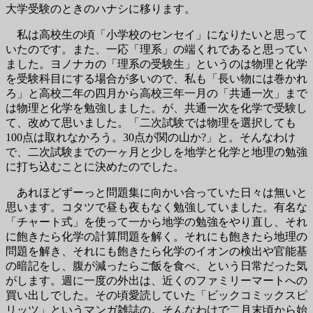
大学受験のときのハナシに移ります。
私は高校生の頃「小学校のセンセイ」になりたいと思って
いたのです。また、一応「理系」の端くれであると思ってい
ました。ヨノナカの「理系の受験生」というのは物理と化学
を受験科目にする場合が多いので、私も「長い物には巻かれ
ろ」と高校二年の四月から高校三年一月の「共通一次」まで
は物理と化学を勉強しました。が、共通一次を化学で受験し
て、改めて思いました。「二次試験では物理を選択しても
100点は取れなかろう。30点が関の山か?」と。そんなわけ
で、二次試験までの一ヶ月と少しを地学と化学と地理の勉強
に打ち込むことに決めたのでした。
あれほどずーっと問題集に向かい合っていた日々は無いと
思います。コタツで昼も夜もなく勉強していました。有名な
「チャート式」を使って一から地学の勉強をやり直し、それ
に飽きたら化学の計算問題を解く。それにも飽きたら地理の
問題を解き、それにも飽きたら化学のイオンの検出や官能基
の暗記をし、腹が減ったらご飯を食べ、という日常だった気
がします。週に一度の外出は、近くのファミリーマートへの
買い出しでした。その頃愛読していた「ビックコミックスピ
リッツ」というマンガ雑誌の。そんなわけで二月末頃から始