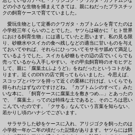
息しているカナヘビ・アリジゴク・クワガタ・カブトムシな
どの小さな生物を捕まえてきては、親にねだったプラスチッ
クの飼育ケースで育てていました。
愛玩生物として定番のクワガタ・カブトムシを育てたのは
小学校三年くらいのことでした。ヤツらは確かに「ヒト世界
における飼育生物」には適していたと思います。私の見る限
り、砂糖水やスイカの食べ残しなどの適当に甘いものを与え
ておいてやれば、それらにひっついてモサモサ舐めて満足し
ているようでした。スイカも砂糖もその辺の店でいくらでも
売っているから入手しやすい。その甲虫飼育時のオモヒデと
して、親に「腐葉土(ふようど)」をねだったというコトがあ
ります。近くのDIYの店で買ってもらいました。今思えば、
スコップとバケツを持って近くの栗林に行けば、いくらでも
得られたはずなのですけどね。『カブトムシのすべて』みた
いな本に、「飼育ケースに腐葉土を敷きつめ…」とあったの
で、「腐葉土」ってのは特殊な土であると、そのころは思い
こんでいたのです。「クサる」なんていう言葉を知らない、
若かりし頃のハナシでございます。
サラサラした砂をケースに入れ、アリジゴクを飼ったのは
小学校一年か二年の頃だった記憶があります。ヤツらには餌