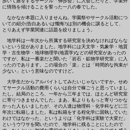
歩いて旅をするサークル「伸歩会」に入会したりと、学業外
に情熱を傾けることを誓った一八の春でした。
なかなか本題に入りませんね。学園祭やサークル活動につ
いての紹介(告白あるいは懺悔?)は別の機会に譲るとして、
とりあえず学業関連に話題を絞りましょう。
地学科は一年次から所属する研究室を決めなければならな
いという掟がありました。地学科には天文学・気象学・地質
学・古生物学・地球物理学(地震学)などの研究室があったの
ですが、私は一番楽だと聞いた「岩石・鉱物学研究室」に入
ったのであります。この場合の「楽」とは「時間的な拘束が
少ない」という意味なのですけど。
大学生だからアルバイトしてみたいじゃないですか。せめ
てサークル活動の費用くらいは自分で稼ごうと思っていまし
たし。結局のところ、一年から三年までは、ほとんど研究室
に寄りつきませんでした。まあ、私よりももっと寄りつかな
かった人もいましたが、その人達は物理科・化学科などに三
年次に転籍しました。私は転籍をする程化学に固執していた
わけではなかった、というよりは「化学科は実験で大変だ」
というウワサを聞いたので、地学科に残ることにしたので