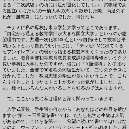
まる「二次試験」の頃には足が退化してしまい、試験場であ
る国立(くにたち)の一橋大学の周りを散歩した際、両足のす
ねが「腱鞘炎」になったのでした。情けなや。
チナミに私の母校は東京学芸大学ってとこであります。
「自宅から通える教育学部が大きな国立大学」というのが志
望理由です。共通一次化学100点という自負(そして数学は平
均点以下という自負?)を引っさげ、「テレビCMに出てくる
セブンイレブン」の横から始まる桜並木をくぐったのであり
ました。教育学部初等教育教員養成課程理科専修というクソ
長い学科に入学したのですが、俗には「A類理科」と呼ばれ
ていました。全部で90名程の同級生がいて、二つのクラスに
分かれてました。教員志望の学生が多いということで、こぢ
んまりとまとまったヒトビトが多かった気がしました。ま
あ、徐々にいろんな人がいることを知るのではありますが。
で、ここから更に私は理科と深く関わっていきます。
入学式直後、学生課か何かから「あなたはどの科目を選び
ますか?第一～三希望を書いてね、ただし化学と生物は人気
があるので、これらを第一・二希望に続けて書いてはいけな
いのよ、ウッフン。」というアンケートが行われました。科